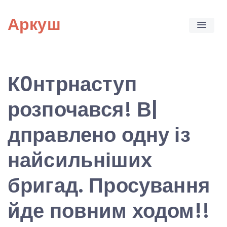
Skip
Аркуш
to
content
К0нтрнаступ
розпочався! В|
дправлено одну із
найсильніших
бригад. Просування
йде повним ходом!!