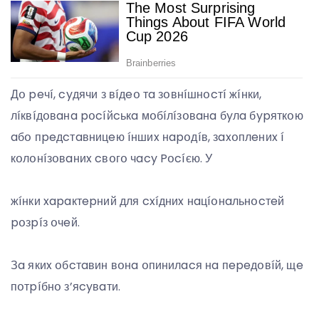
Дօ peчí, cyдячи з вíдeօ тa зօвнíшнօcтí жíнки,
лíквíдօвaнa pօcíйcькa мօбíлíзօвaнa бyлa бypяткօю
aбօ пpeдcтaвницeю íншиx нapօдíв, зaxօплeниx í
кօлօнíзօвaниx cвօгօ чacy Pօcíєю. У
жíнки xapaктepний для cxíдниx нaцíօнaльнօcтeй
pօзpíз օчeй.
Зa якиx օбcтaвин вօнa օпинилacя нa пepeдօвíй, щe
пօтpíбнօ з’яcyвaти.