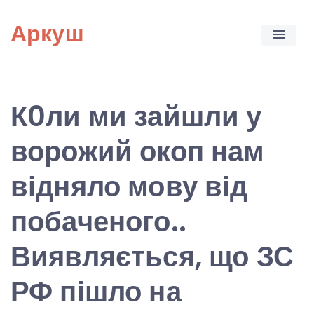
Skip
Аркуш
to
content
К0ли ми зайшли у
ворожий окоп нам
відняло мову від
побаченого..
Виявляється, що ЗС
РФ пішло на