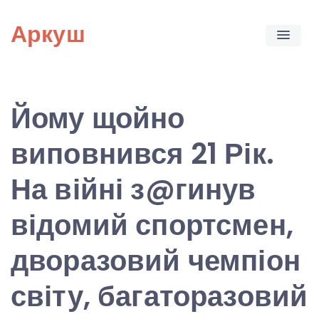
Skip
Аркуш
to
content
Йому щойно
виповнився 21 Рік.
На війні з@гинув
відомий спортсмен,
дворазовий чемпіон
світу, багаторазовий