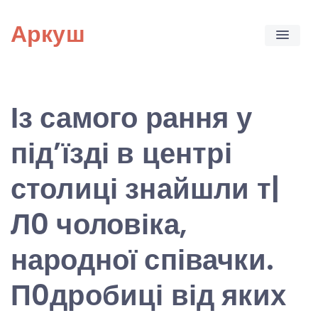
Skip
Аркуш
to
content
Із самого рання у
під’їзді в центрі
столиці знайшли т|
Л0 чоловіка,
народної співачки.
П0дробиці від яких