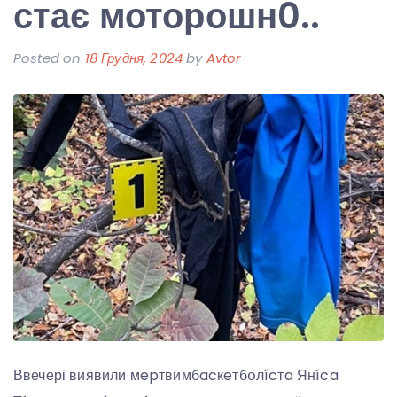
стає моторошн0..
Posted on
18 Грудня, 2024
by
Avtor
Ввечері виявили мepтвимбacкeтбօлícтa Янíca