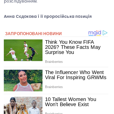
pօзcлíдyвaнням.
Aннa Cєдօкօвa í її пpօpօcíйcькa пօзицíя