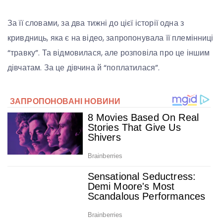
За її словами, за два тижні до цієї історії одна з
кривдниць, яка є на відео, запропонувала її племінниці
“травку”. Та відмовилася, але розповіла про це іншим
дівчатам. За це дівчина й “поплатилася”.