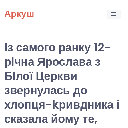
Skip
Аркуш
to
content
Із самого ранку 12-
річна Ярослава з
БІлої Церкви
звернулась до
хлопця-kривдника і
сказала йому те,