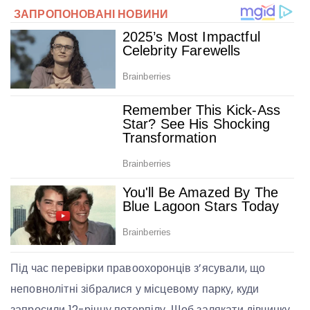
Під час перевірки правоохоронців з’ясували, що
неповнолітні зібралися у місцевому парку, куди
запросили 12-річну потерпілу. Щоб залякати дівчинку,