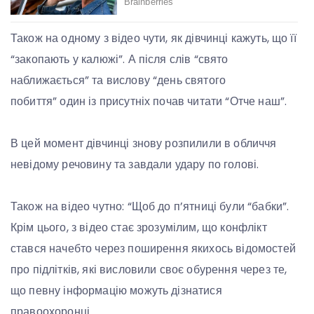
Також на одному з відео чути, як дівчинці кажуть, що її
“закопають у калюжі”. А після слів “свято
наближається” та вислову “день святого
побиття” один із присутніх почав читати “Отче наш”.
В цей момент дівчинці знову розпилили в обличчя
невідому речовину та завдали удару по голові.
Також на відео чутно: “Щоб до п’ятниці були “бабки”.
Крім цього, з відео стає зрозумілим, що конфлікт
стався начебто через поширення якихось відомостей
про підлітків, які висловили своє обурення через те,
що певну інформацію можуть дізнатися
правоохоронці.