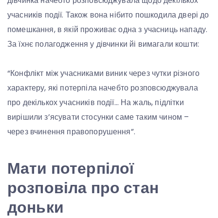
дівчинка начебто розповсюджувала щодо декількох
учасників події. Також вона нібито пошкодила двері до
помешкання, в якій проживає одна з учасниць нападу.
За їхнє полагодження у дівчинки йі вимагали кошти:
“Конфлікт між учасниками виник через чутки різного
характеру, які потерпіла начебто розповсюджувала
про декількох учасників події… На жаль, підлітки
вирішили з’ясувати стосунки саме таким чином –
через вчинення правопорушення”.
Мати потерпілої
розповіла про стан
доньки