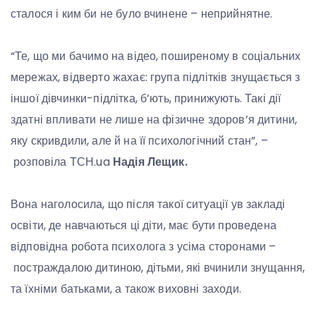
сталося і ким би не було вчинене – неприйнятне.
“Те, що ми бачимо на відео, поширеному в соціальних
мережах, відверто жахає: група підлітків знущається з
іншої дівчинки-підлітка, б’ють, принижують. Такі дії
здатні впливати не лише на фізичне здоров’я дитини,
яку скривдили, але й на її психологічний стан”, –
розповіла ТСН.ua
Надія Лещик.
Вона наголосила, що після такої ситуації ув закладі
освіти, де навчаються ці діти, має бути проведена
відповідна робота психолога з усіма сторонами –
постраждалою дитиною, дітьми, які вчинили знущання,
та їхніми батьками, а також виховні заходи.