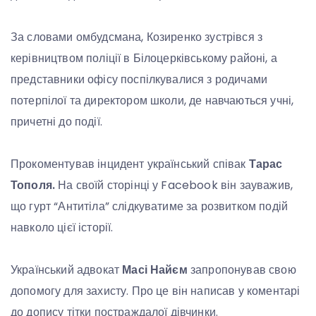
За словами омбудсмана, Козиренко зустрівся з
керівництвом поліції в Білоцерківському районі, а
представники офісу поспілкувалися з родичами
потерпілої та директором школи, де навчаються учні,
причетні до події.
Прокоментував інцидент український співак
Тарас
Тополя.
На своїй сторінці у Facebook він зауважив,
що гурт “Антитіла” слідкуватиме за розвитком подій
навколо цієї історії.
Український адвокат
Масі Найєм
запропонував свою
допомогу для захисту. Про це він написав у коментарі
до допису тітки постраждалої дівчинки.