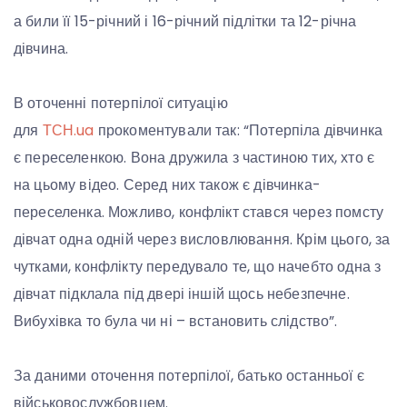
а били її 15-річний і 16-річний підлітки та 12-річна
дівчина.
В оточенні потерпілої ситуацію
для
ТСН.ua
прокоментували так: “Потерпіла дівчинка
є переселенкою. Вона дружила з частиною тих, хто є
на цьому відео. Серед них також є дівчинка-
переселенка. Можливо, конфлікт стався через помсту
дівчат одна одній через висловлювання. Крім цього, за
чутками, конфлікту передувало те, що начебто одна з
дівчат підклала під двері іншій щось небезпечне.
Вибухівка то була чи ні – встановить слідство”.
За даними оточення потерпілої, батько останньої є
військовослужбовцем.