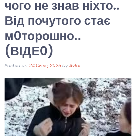
чого не знав ніхто..
Від почутого стає
м0торошно..
(ВІДЕ0)
Posted on
24 Січня, 2025
by
Avtor