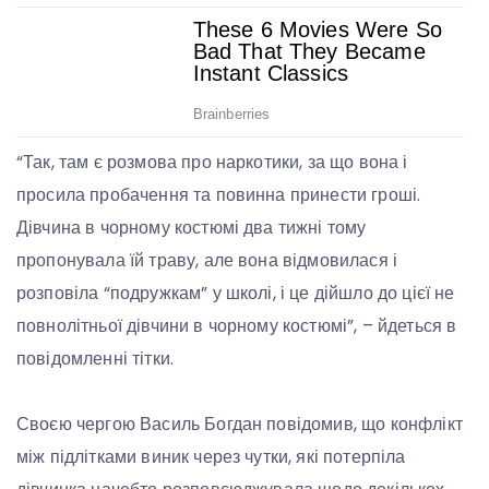
“Так, там є розмова про наркотики, за що вона і
просила пробачення та повинна принести гроші.
Дівчина в чорному костюмі два тижні тому
пропонувала їй траву, але вона відмовилася і
розповіла “подружкам” у школі, і це дійшло до цієї не
повнолітньої дівчини в чорному костюмі”, – йдеться в
повідомленні тітки.
Своєю чергою Василь Богдан повідомив, що конфлікт
між підлітками виник через чутки, які потерпіла