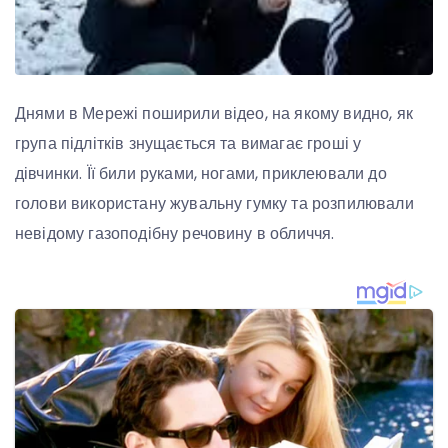
Днями в Мережі поширили відео, на якому видно, як
група підлітків знущається та вимагає гроші у
дівчинки. Її били руками, ногами, приклеювали до
голови використану жувальну гумку та розпилювали
невідому газоподібну речовину в обличчя.