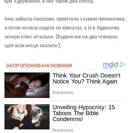
кум з дружиною, в них також два хлопці.
Інна зайшла гонорово, привітала з кумом іменинника,
а потім почала ходити по кімнатах, а їх в будиночку
чотири плюс вітальня. (Будиночок на два поверхи,
щоб всім місця хватило).