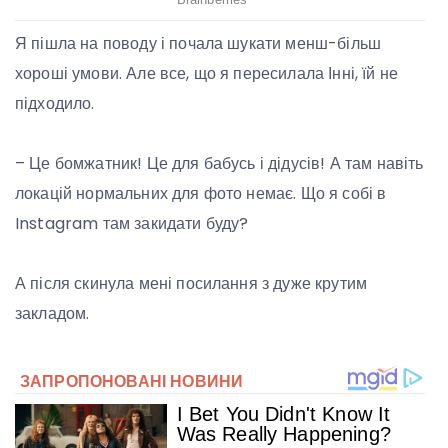
Я пішла на поводу і почала шукати менш-більш
хороші умови. Але все, що я пересилала Інні, їй не
підходило.
– Це бомжатник! Це для бабусь і дідусів! А там навіть
локацій нормальних для фото немає. Що я собі в
Instagram там закидати буду?
А після скинула мені посилання з дуже крутим
закладом.