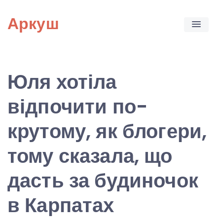
Skip
Аркуш
to
content
Юля хотіла
відпочити по-
крутому, як блогери,
тому сказала, що
дасть за будиночок
в Карпатах