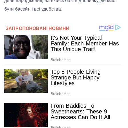
день народження, на якійсь базі відпочинку, де має
бути басейн і всі удобства.