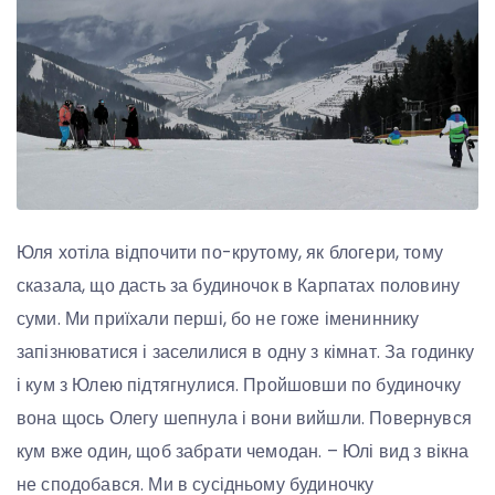
Юля хотіла відпочити по-крутому, як блогери, тому
сказала, що дасть за будиночок в Карпатах половину
суми. Ми приїхали перші, бо не гоже імениннику
запізнюватися і заселилися в одну з кімнат. За годинку
і кум з Юлею підтягнулися. Пройшовши по будиночку
вона щось Олегу шепнула і вони вийшли. Повернувся
кум вже один, щоб забрати чемодан. – Юлі вид з вікна
не сподобався. Ми в сусідньому будиночку