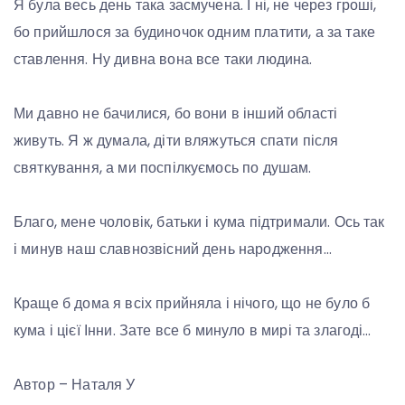
Я була весь день така засмучена. І ні, не через гроші,
бо прийшлося за будиночок одним платити, а за таке
ставлення. Ну дивна вона все таки людина.
Ми давно не бачилися, бо вони в інший області
живуть. Я ж думала, діти вляжуться спати після
святкування, а ми поспілкуємось по душам.
Благо, мене чоловік, батьки і кума підтримали. Ось так
і минув наш славнозвісний день народження…
Краще б дома я всіх прийняла і нічого, що не було б
кума і цієї Інни. Зате все б минуло в мирі та злагоді…
Автор – Наталя У