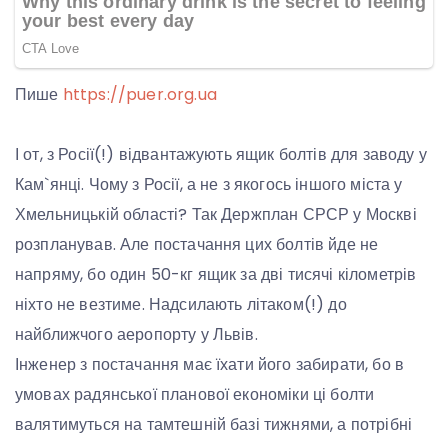
Пише
https://puer.org.ua
І от, з Росії(!) відвантажують ящик болтів для заводу у
Кам`янці. Чому з Росії, а не з якогось іншого міста у
Хмельницькій області? Так Держплан СРСР у Москві
розпланував. Але постачання цих болтів йде не
напряму, бо один 50-кг ящик за дві тисячі кілометрів
ніхто не везтиме. Надсилають літаком(!) до
найближчого аеропорту у Львів.
Інженер з постачання має їхати його забирати, бо в
умовах радянської планової економіки ці болти
валятимуться на тамтешній базі тижнями, а потрібні