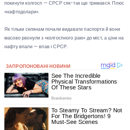
покинути колгосп — СРСР сяк-так ще тримався. Плюс
«нафтодолари».
Як тільки селянам почали видавати паспорти й вони
масово рвонули з «колгоспного раю» до міст, а ціни на
нафту впали — впав і СРСР.