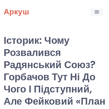
Skip
Аркуш
to
content
Історик: Чому
Розвалився
Радянський Союз?
Горбачов Тут Ні До
Чого І Підступний,
Але Фейковий «План