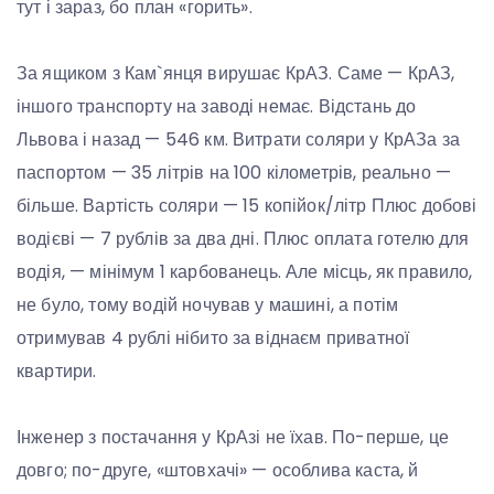
тут і зараз, бо план «горить».
За ящиком з Кам`янця вирушає КрАЗ. Саме — КрАЗ,
іншого транспорту на заводі немає. Відстань до
Львова і назад — 546 км. Витрати соляри у КрАЗа за
паспортом — 35 літрів на 100 кілометрів, реально —
більше. Вартість соляри — 15 копійок/літр Плюс добові
водієві — 7 рублів за два дні. Плюс оплата готелю для
водія, — мінімум 1 карбованець. Але місць, як правило,
не було, тому водій ночував у машині, а потім
отримував 4 рублі нібито за віднаєм приватної
квартири.
Інженер з постачання у КрАзі не їхав. По-перше, це
довго; по-друге, «штовхачі» — особлива каста, й