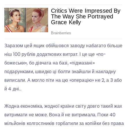
Заразом цей ящик обійшовся заводу набагато більше
ніш 100 рублів додаткових витрат. І це ще «по-
божеськи», бо дівчата на базі, «підмазані»
подарунками, швидко ці болти знайшли й накладну
виписали. А могло піти на цю «операцію» не 2, а 3 або
й 4 дні…
Жодна економіка, жодної країни світу довго такий жах
витримати не може. Вона й не витримала. Поки 40
мільйонів колгоспників горбатили за копійки без права