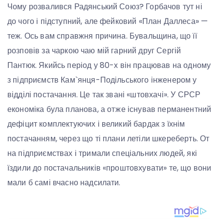
Чому розвалився Радянський Союз? Горбачов тут ні
до чого і підступний, але фейковий «План Даллеса» —
теж. Ось вам справжня причина. Бувальщина, що її
розповів за чаркою чаю мій гарний друг Сергій
Пантюк. Якийсь період у 80-х він працював на одному
з підприємств Кам`янця-Подільського інженером у
відділі постачання. Це так звані «штовхачі». У СРСР
економіка була планова, а отже існував перманентний
дефіцит комплектуючих і великий бардак з їхнім
постачанням, через що ті плани летіли шкереберть. От
на підприємствах і тримали спеціальних людей, які
їздили до постачальників «проштовхувати» те, що вони
мали б самі вчасно надсилати.