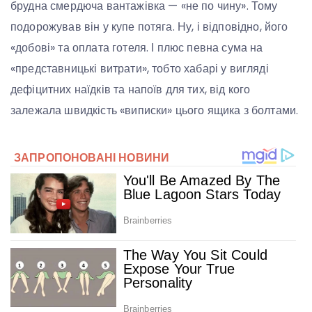
брудна смердюча вантажівка — «не по чину». Тому
подорожував він у купе потяга. Ну, і відповідно, його
«добові» та оплата готеля. І плюс певна сума на
«представницькі витрати», тобто хабарі у вигляді
дефіцитних наїдків та напоїв для тих, від кого
залежала швидкість «виписки» цього ящика з болтами.