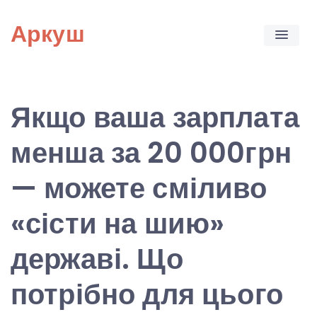
Skip
Аркуш
to
content
Якщо ваша зарплата
менша за 20 000грн
— можете сміливо
«сісти на шию»
державі. Що
потрібно для цього