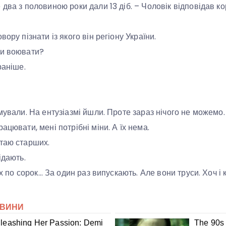
два з половиною роки дали 13 діб. – Чоловік відповідав ко
вору пізнати із якого він регіону України.
ли воювати?
раніше.
имували. На ентузіазмі йшли. Проте зараз нічого не можемо
ацювати, мені потрібні міни. А їх нема.
таю старших.
ідають.
их по сорок… За один раз випускають. Але вони труси. Хоч і 