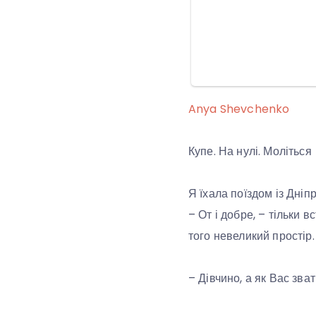
Anya Shevchenko
Купе. На нулі. Моліться
Я їхала поїздом із Дніпр
– От і добре, – тільки 
того невеликий простір.
– Дівчино, а як Вас зва