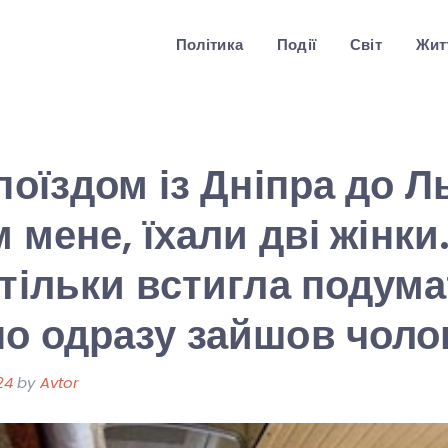
Політика
Події
Світ
Житт
поїздом із Дніпра до Л
м мене, їхали дві жінки.
 тільки встигла подума
о одразу зайшов чолов
24
by
Avtor