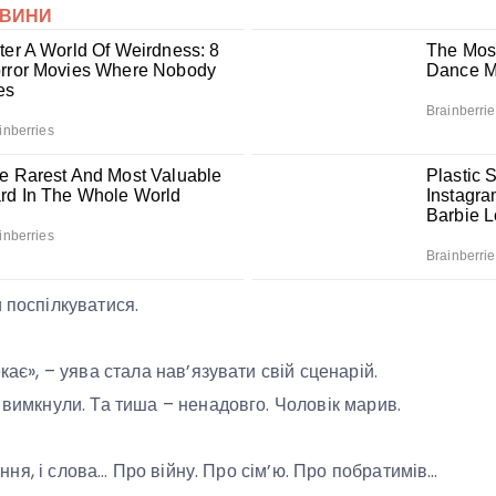
 поспілкуватися.
екає», – уява стала нав’язувати свій сценарій.
о вимкнули. Та тиша – ненадовго. Чоловік марив.
отіння, і слова… Про війну. Про сім’ю. Про побратимів…