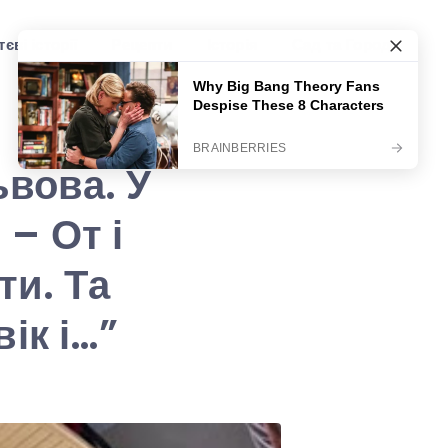
єві історії
Рецепти
Історія
Сад та Город
ьвова. У
 – От і
ти. Та
ік і…”