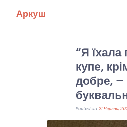
Skip
Аркуш
to
content
“Я їхала 
купе, крі
добре, –
буквальн
Posted on
21 Червня, 20