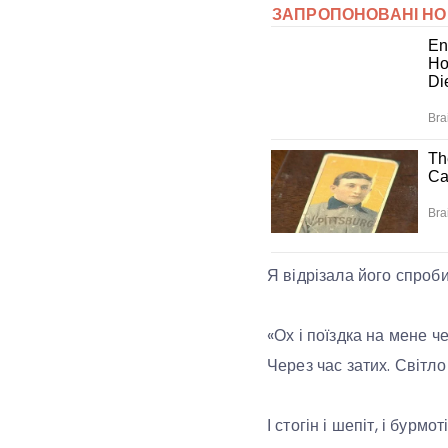
Я відрізала його спроби
«Ох і поїздка на мене ч
Через час затих. Світл
І стогін і шепіт, і бурм