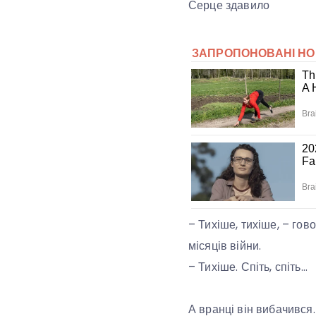
Серце здавило
– Тихіше, тихіше, – гов
місяців війни.
– Тихіше. Спіть, спіть…
А вранці він вибачився