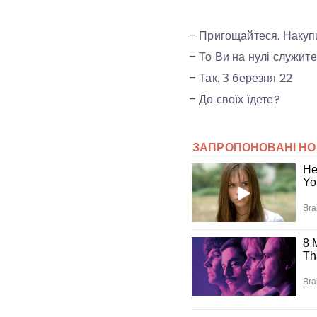
– Пригощайтеся. Накупи
– То Ви на нулі служит
– Так. З березня 22
– До своїх їдете?