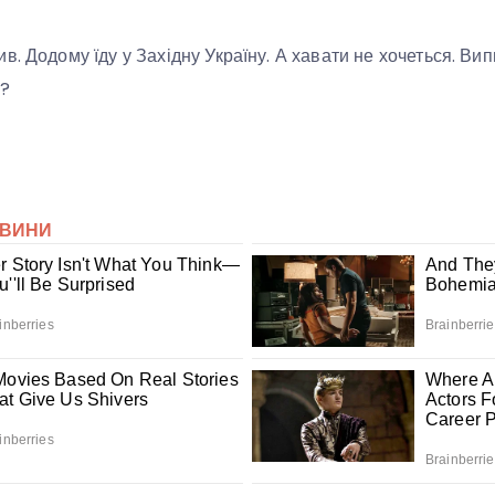
в. Додому їду у Західну Україну. А хавати не хочеться. Ви
е?