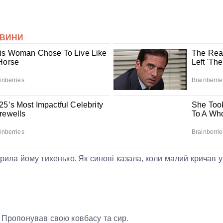
орила йому тихенько. Як синові казала, коли малий кричав у
. Пропонував свою ковбасу та сир.