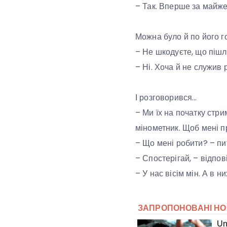
– Так. Вперше за майже 
Можна було й по його го
– Не шкодуєте, що піш
– Ні. Хоча й не служив 
І розговорився…
– Ми їх на початку стр
мінометник. Щоб мені пр
– Що мені робити? – пи
– Спостерігай, – відпов
– У нас вісім мін. А в н