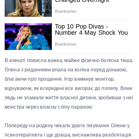
В кімнаті повисла важка, майже фізично болісна тиша.
Олена з риданнями впала на коліна перед донькою,
благаючи про прощення. Ігор вимкнув монітор,
відчуваючи, як всередині все вигорає до попелу. Вони
ледь не зламали життя власної дитини, зробивши з неї
монстра через власну сліпу параною.
Попереду на родину чекало довге лікування Олени у
психотерапевта і ще довша, виснажлива реабілітація