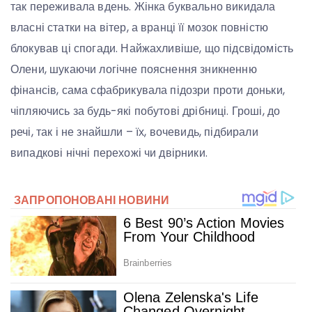
так переживала вдень. Жінка буквально викидала
власні статки на вітер, а вранці її мозок повністю
блокував ці спогади. Найжахливіше, що підсвідомість
Олени, шукаючи логічне пояснення зникненню
фінансів, сама сфабрикувала підозри проти доньки,
чіпляючись за будь-які побутові дрібниці. Гроші, до
речі, так і не знайшли – їх, вочевидь, підбирали
випадкові нічні перехожі чи двірники.