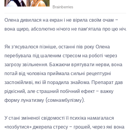
Олена дивилася на екран і не вірила своїм очам –
вона щиро, абсолютно нічого не пам’ятала про цю ніч.
Як з’ясувалося пізніше, останні пів року Олена
перебувала під шаленим стресом на роботі через
загрозу звільнення. Бажаючи врятувати нерви, вона
потай від чоловіка приймала сильні рецептурні
заспокійливі, які їй порадила знайома. Препарат дав
рідкісний, але страшний побічний ефект – важку
форму лунатизму (сомнамбулізму).
У стані зміненої свідомості її психіка намагалася
«позбутися» джерела стресу – грошей, через які вона