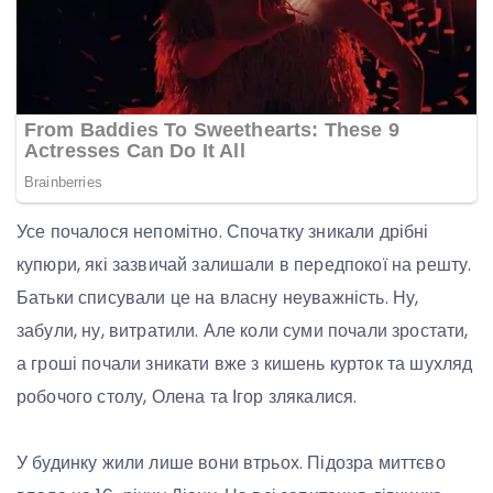
Усе почалося непомітно. Спочатку зникали дрібні
купюри, які зазвичай залишали в передпокої на решту.
Батьки списували це на власну неуважність. Ну,
забули, ну, витратили. Але коли суми почали зростати,
а гроші почали зникати вже з кишень курток та шухляд
робочого столу, Олена та Ігор злякалися.
У будинку жили лише вони втрьох. Підозра миттєво