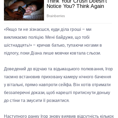
«Якщо ти не зізнаєшся, куди діла гроші – ми
викликаємо поліцію. Мені байдуже, що тобі
шістнадцять!» – кричав батько, тупаючи ногами в
підлогу, поки Діана лише мовчки ковтала сльози.
Доведений до відчаю та відьмацького полювання, Ігор
таємно встановив приховану камеру нічного бачення
у вітальні, прямо навпроти сейфа. Він хотів отримати
беззаперечні докази, щоб нарешті притиснути доньку
до стіни та змусити її розкаятися.
Наступного ранку Ігор знову виявив відсутність кількох