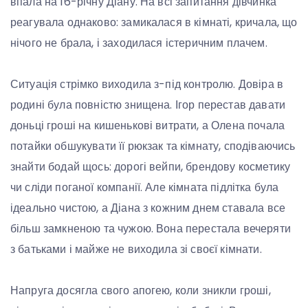
впала на 16-річну Діану. На всі запитання дівчинка
реагувала однаково: замикалася в кімнаті, кричала, що
нічого не брала, і заходилася істеричним плачем.
Ситуація стрімко виходила з-під контролю. Довіра в
родині була повністю знищена. Ігор перестав давати
доньці гроші на кишенькові витрати, а Олена почала
потайки обшукувати її рюкзак та кімнату, сподіваючись
знайти бодай щось: дорогі вейпи, брендову косметику
чи сліди поганої компанії. Але кімната підлітка була
ідеально чистою, а Діана з кожним днем ставала все
більш замкненою та чужою. Вона перестала вечеряти
з батьками і майже не виходила зі своєї кімнати.
Напруга досягла свого апогею, коли зникли гроші,