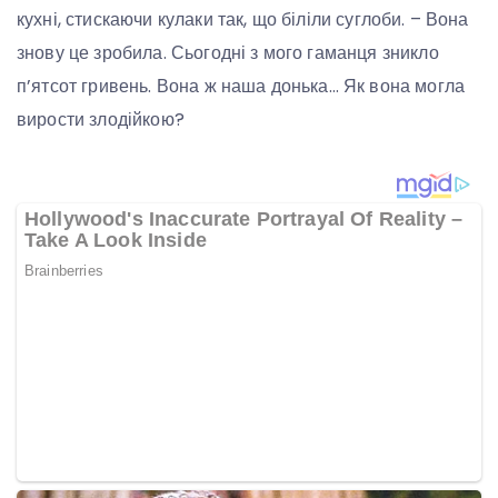
кухні, стискаючи кулаки так, що біліли суглоби. – Вона
знову це зробила. Сьогодні з мого гаманця зникло
п’ятсот гривень. Вона ж наша донька… Як вона могла
вирости злодійкою?