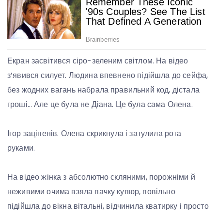
Екран засвітився сіро-зеленим світлом. На відео
з’явився силует. Людина впевнено підійшла до сейфа,
без жодних вагань набрала правильний код, дістала
гроші… Але це була не Діана. Це була сама Олена.
Ігор заціпенів. Олена скрикнула і затулила рота
руками.
На відео жінка з абсолютно скляними, порожніми й
неживими очима взяла пачку купюр, повільно
підійшла до вікна вітальні, відчинила кватирку і просто