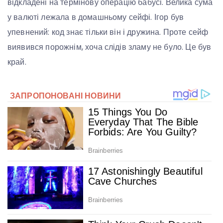
відкладені на термінову операцію бабусі. Велика сума
у валюті лежала в домашньому сейфі. Ігор був
упевнений: код знає тільки він і дружина. Проте сейф
виявився порожнім, хоча слідів зламу не було. Це був
край.