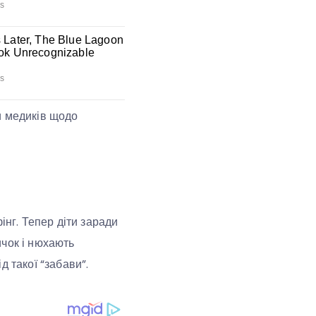
и медиків щодо
інг. Тепер діти заради
ичок і нюхають
 такої “забави”.