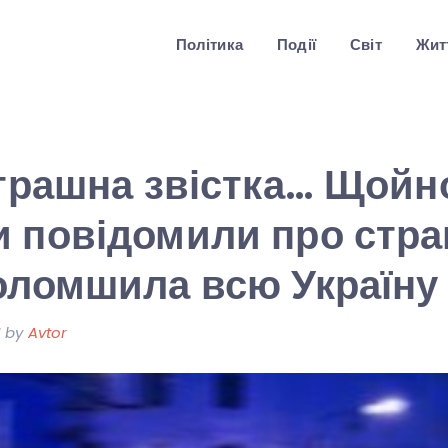
Політика
Події
Світ
Житт
страшна звістка… Щойн
 повідомили про стра
оломшила всю Україну
1
by
Avtor