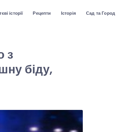
єві історії
Рецепти
Історія
Сад та Город
о з
шну біду,