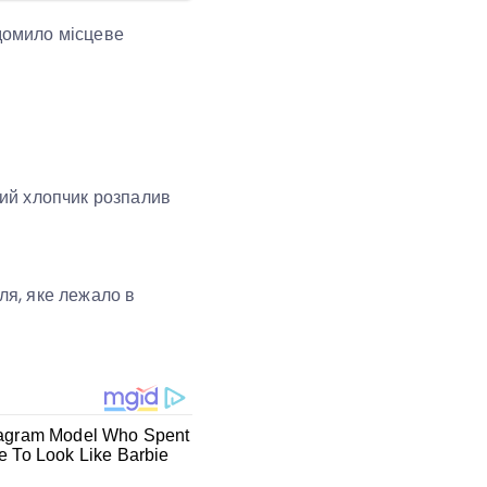
ідомило місцеве
ий хлопчик розпалив
я, яке лежало в