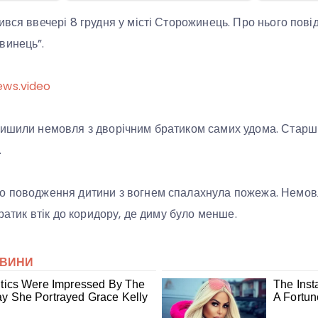
ився ввечері 8 грудня у місті Сторожинець. Про нього пов
винець”.
ews.video
лишили немовля з дворічним братиком самих удома. Старш
.
о поводження дитини з вогнем спалахнула пожежа. Немовл
братик втік до коридору, де диму було менше.