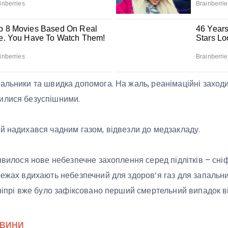
альники та швидка допомога. На жаль, реанімаційні заход
илися безуспішними.
й надихався чадним газом, відвезли до медзакладу.
явилося нове небезпечне захоплення серед підлітків – сніф
режах вдихають небезпечний для здоров’я газ для запальн
ніпрі вже було зафіксовано перший смертельний випадок від