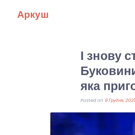
Skip
Аркуш
to
content
І знову 
Буковини
яка приг
Posted on
9 Грудня, 202