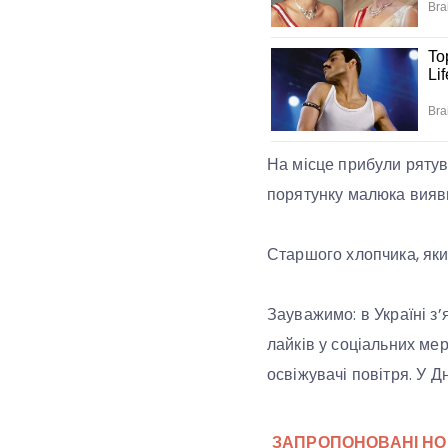
На місце прибули рятув
порятунку малюка вияв
Старшого хлопчика, яки
Зауважимо: в Україні з’
лайків у соціальних ме
освіжувачі повітря. У Д