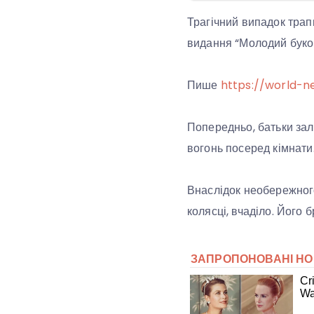
Трагічний випадок трап
видання “Молодий буко
Пише
https://world-n
Попередньо, батьки за
вогонь посеред кімнати
Внаслідок необережног
колясці, вчаділо. Його 