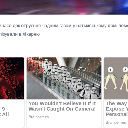
 внаслідок отруєння чадним газом у батьківському домі пом
лізували в лікарню.