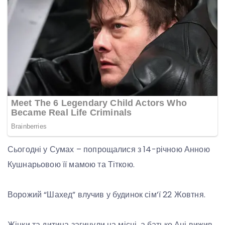
Сьогодні у Сумах – попрощалися з 14-річною Анною
Кушнарьовою її мамою та Тіткою.
Ворожий “Шахед” влучив у будинок сім’ї 22 Жовтня.
Жінки та дитина загинули на місці, а батько Ані вижив,