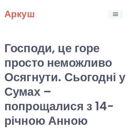
Skip
Аркуш
to
content
Господи, це горе
просто неможливо
Осягнути. Сьогодні у
Сумах –
попрощалися з 14-
річною Анною