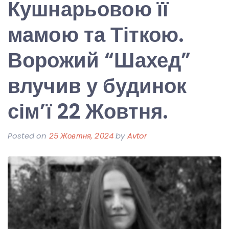
Кушнарьовою її
мамою та Тіткою.
Ворожий “Шахед”
влучив у будинок
сім’ї 22 Жовтня.
Posted on
25 Жовтня, 2024
by
Avtor