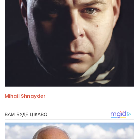
Mihail Shnayder