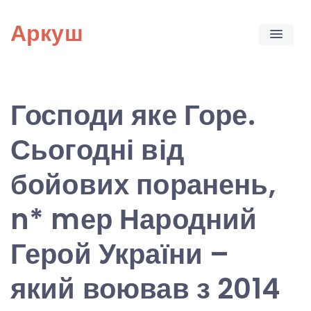
Skip
Аркуш
to
content
Господи яке Горе.
Сьогодні від
бойових поранень,
n* mер Народний
Герой України –
який воював з 2014