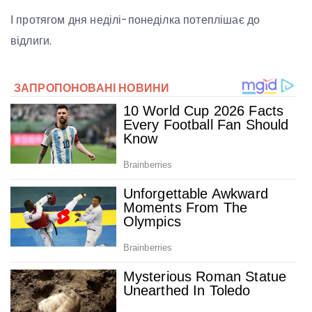
І протягом дня неділі-понеділка потеплішає до
відлиги.