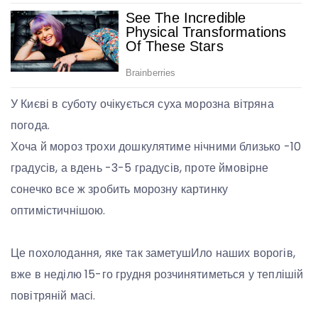
У Києві в суботу очікується суха морозна вітряна
погода.
Хоча й мороз трохи дошкулятиме нічними близько -10
градусів, а вдень -3-5 градусів, проте ймовірне
сонечко все ж зробить морозну картинку
оптимістичнішою.
Це похолодання, яке так заметушИло наших ворогів,
вже в неділю 15-го грудня розчинятиметься у теплішій
повітряній масі.