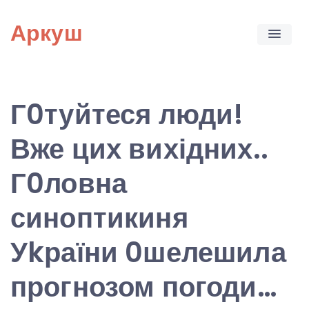
Skip
Аркуш
to
content
Г0туйтеся люди!
Вже цих вихідних..
Г0ловна
синоптикиня
Уkраїни 0шелешила
прогнозом погоди…