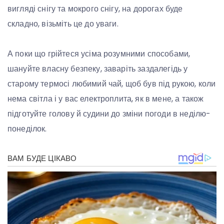
вигляді снігу та мокрого снігу, на дорогах буде
складно, візьміть це до уваги.
А поки що грійтеся усіма розумними способами,
шануйте власну безпеку, заваріть заздалегідь у
старому термосі любимий чай, щоб був під рукою, коли
нема світла і у вас електроплита, як в мене, а також
підготуйте голову й судини до зміни погоди в неділю-
понеділок.