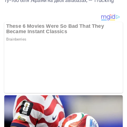
Ту-160 біля України на двох авіабазах, — Tracking