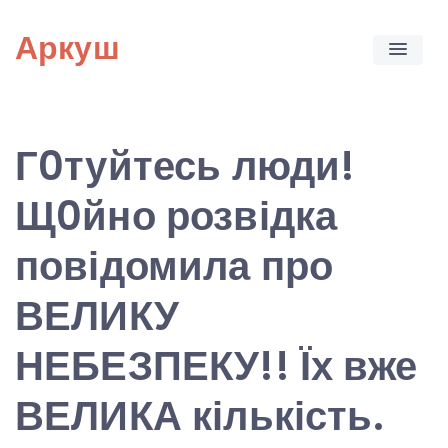
Skip
Аркуш
to
content
Г0туйтесь люди!
Щ0йно розвідка
повідомила про
ВЕЛИКУ
НЕБЕЗПЕКУ!! Їх вже
ВЕЛИКА кількість.