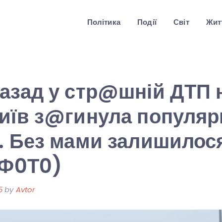
Політика
Події
Світ
Житт
азад у стр@шній ДТП н
иїв з@гинула популяр
. Без мами залишилос
(Ф0Т0)
5
by
Avtor