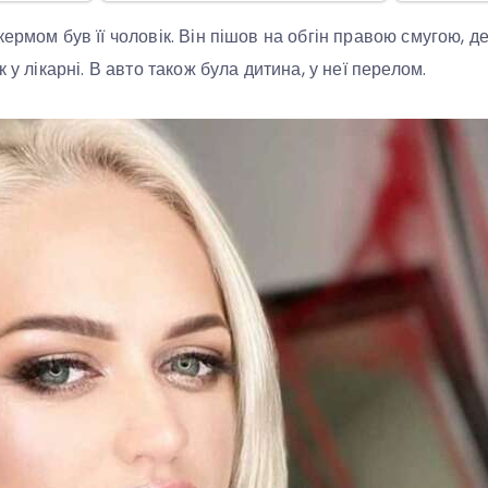
кермом був її чоловік. Він пішов на обгін правою смугою, 
 у лікарні. В авто також була дитина, у неї перелом.