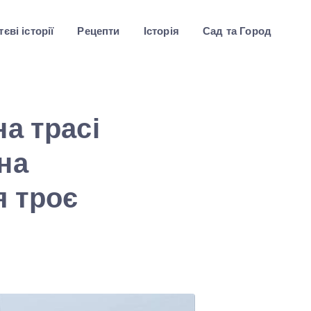
єві історії
Рецепти
Історія
Сад та Город
а трасі
на
я троє