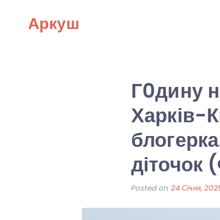
Skip
Аркуш
to
content
Г0дину н
Харків-К
блогерка
діточок 
Posted on
24 Січня, 202