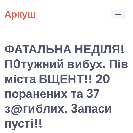
Skip
Аркуш
to
content
ФАТАЛЬНА НЕДІЛЯ!
П0тужний вибух. Пів
міста ВЩЕНТ!! 20
поранених та 37
з@гиблих. 3апаси
пусті!!