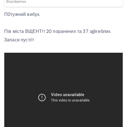
П0тужний вибух.
Пів міста ВЩЕНТ!! 20 поранених та 37 з@гиблих.
3апаси пусті!!