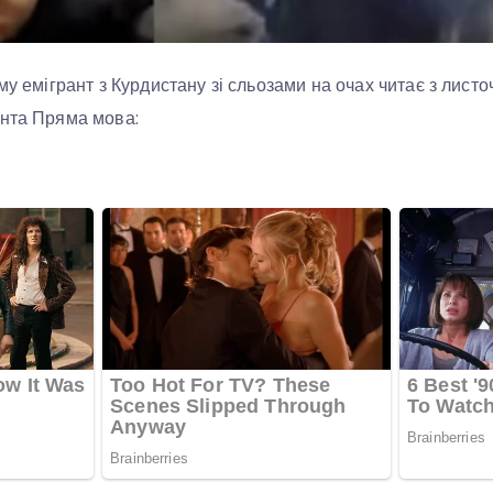
му емігрант з Курдистану зі сльозами на очах читає з лист
ента Пряма мова: