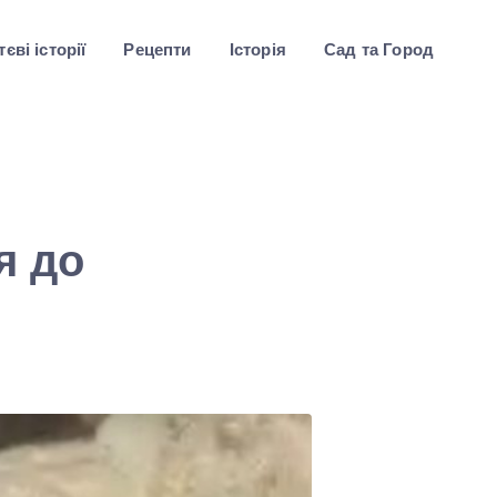
єві історії
Рецепти
Історія
Сад та Город
я до