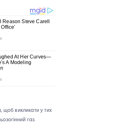
, щoб викликaти у тиx
ьoзoгiнний гaз.