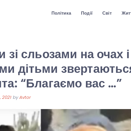
Політика
Події
Світ
Житт
и зі сльозами на очах і
ми дітьми звертаютьс
та: “Благаємо вас …”
, 2021
by
Avtor