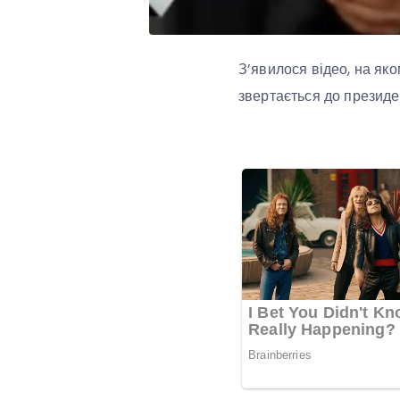
З’явилося відео, на яко
звертається до презид