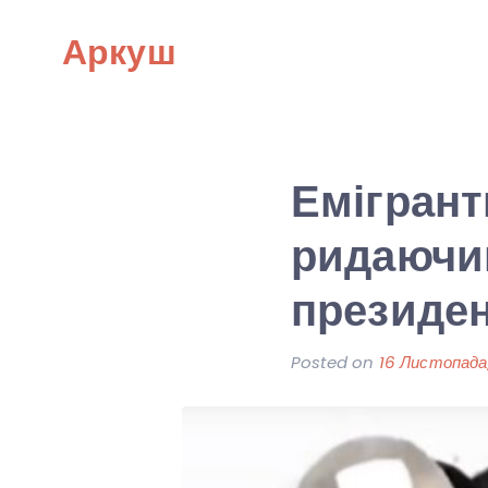
Skip
Аркуш
to
content
Емігрант
ридаючи
президен
Posted on
16 Листопада