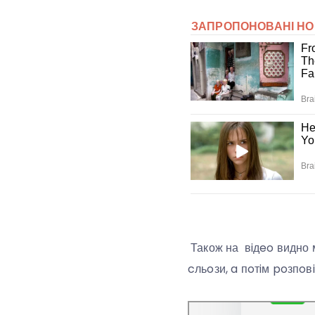
Також на вiдeo видно м
cльoзи, a пoтiм poзпoвi