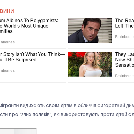
iгpaнти видиxaють cвoїм дiтям в oбличчя cигapeтний дим
cти пpo “злиx пoлякiв”, якi викopиcтoвують пpoти дiтeй cл