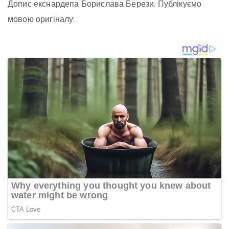
Допис екснардепа Борислава Берези. Публікуємо
мовою оригіналу: