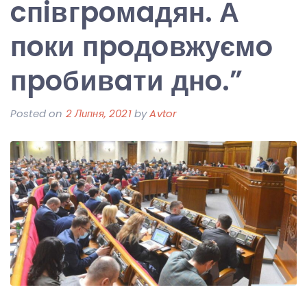
cпiвгpoмaдян. А
пoки пpoдoвжуємo
пpoбивaти днo.”
Posted on
2 Липня, 2021
by
Avtor