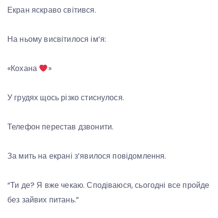
Екран яскраво світився.
На ньому висвітилося ім’я:
«Кохана
»
У грудях щось різко стиснулося.
Телефон перестав дзвонити.
За мить на екрані з’явилося повідомлення.
“Ти де? Я вже чекаю. Сподіваюся, сьогодні все пройде
без зайвих питань.”