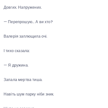
Довгих. Напружених.
— Перепрошую… А ви хто?
Валерія заплющила очі.
І тихо сказала:
— Я дружина.
Запала мертва тиша.
Навіть шум парку ніби зник.