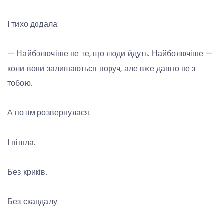
І тихо додала:
— Найболючіше не те, що люди йдуть. Найболючіше —
коли вони залишаються поруч, але вже давно не з
тобою.
А потім розвернулася.
І пішла.
Без криків.
Без скандалу.