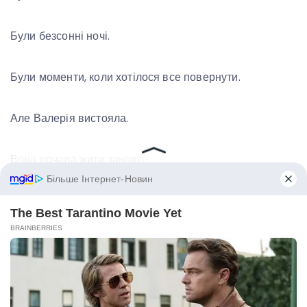
Були безсонні ночі.
Були моменти, коли хотілося все повернути.
Але Валерія вистояла.
Вона почала жити заново.
Знайшла нові захоплення.
Повернулася до мрій, які колись відклала.
Навчилася бути щасливою не через когось.