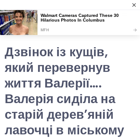
Skip
Аркуш
to
content
Дзвінок із кущів,
який перевернув
життя Валерії….
Валерія сиділа на
старій дерев’яній
лавочці в міському