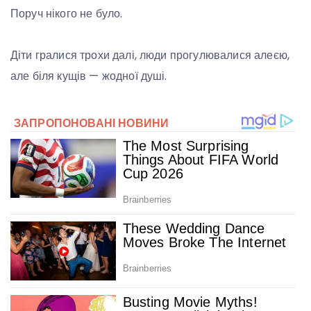
Поруч нікого не було.
Діти гралися трохи далі, люди прогулювалися алеєю,
але біля кущів — жодної душі.