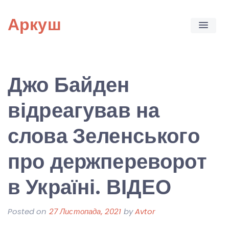
Skip
Аркуш
to
content
Джо Байден
відреагував на
слова Зеленського
про держпереворот
в Україні. ВІДЕО
Posted on
27 Листопада, 2021
by
Avtor