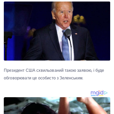
Президент США схвильований такою заявою, і буде
обговорювати це особисто з Зеленським.