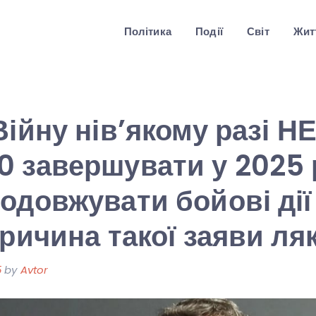
Політика
Події
Світ
Житт
Війну нів’якому разі Н
 завершувати у 2025 
одовжувати бойові дії
Причина такої заяви ля
5
by
Avtor