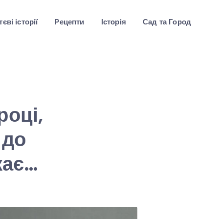
єві історії
Рецепти
Історія
Сад та Город
Е
році,
 до
кає…