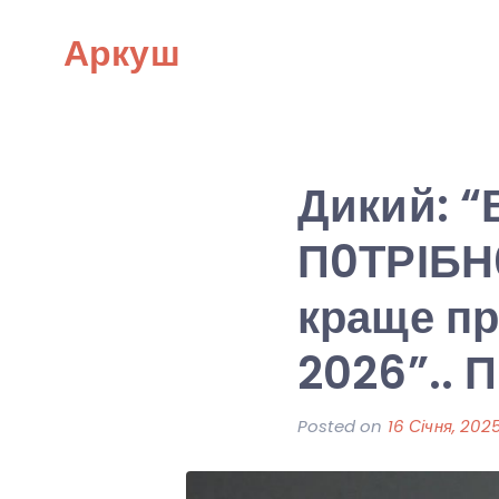
Skip
Аркуш
to
content
Дикий: “
П0ТРІБН0
краще пр
2026”.. 
Posted on
16 Січня, 202