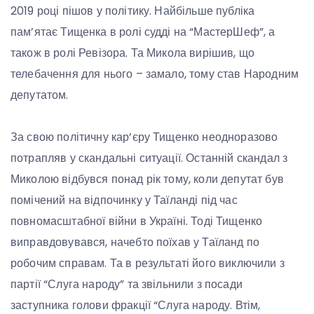
2019 році пішов у політику. Найбільше публіка
пам’ятає Тищенка в ролі судді на “МастерШеф”, а
також в ролі Ревізора. Та Микола вирішив, що
телебачення для нього – замало, тому став Народним
депутатом.
За свою політичну кар’єру Тищенко неодноразово
потрапляв у скандальні ситуації. Останній скандал з
Миколою відбувся понад рік тому, коли депутат був
помічений на відпочинку у Таїланді під час
повномасштабної війни в Україні. Тоді Тищенко
виправдовувався, начебто поїхав у Таїланд по
робочим справам. Та в результаті його виключили з
партії “Слуга народу” та звільнили з посади
заступника голови фракції “Слуга народу. Втім,