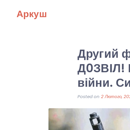
Skip
Аркуш
to
content
Другий ф
Д0ЗВІЛ! 
війни. С
Posted on
2 Лютого, 20