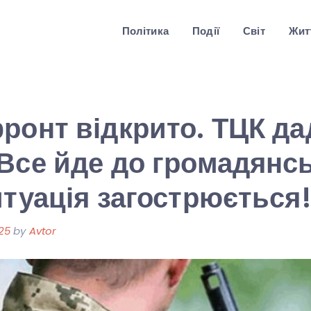
Політика
Події
Світ
Житт
ронт відкрито. ТЦК да
Все йде до громадянсь
итуація загострюється
25
by
Avtor