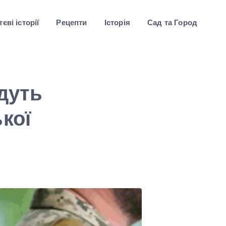
єві історії
Рецепти
Історія
Сад та Город
дуть
кої
!