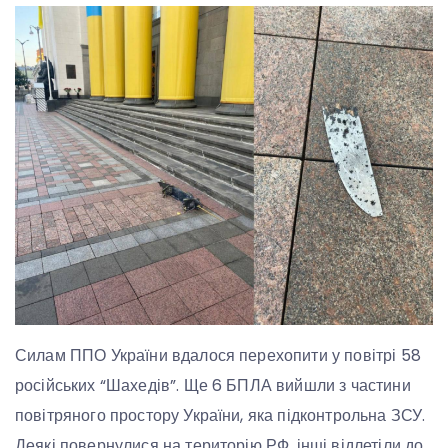
Силам ППО України вдалося перехопити у повітрі 58
російських “Шахедів”. Ще 6 БПЛА вийшли з частини
повітряного простору України, яка підконтрольна ЗСУ.
Деякі повернулися на територію РФ, інші відлетіли до