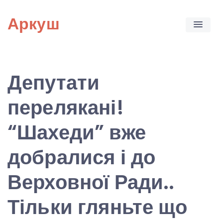
Skip
Аркуш
to
content
Депутати
перелякані!
“Шахеди” вже
добралися і до
Верховної Ради..
Тільки гляньте що