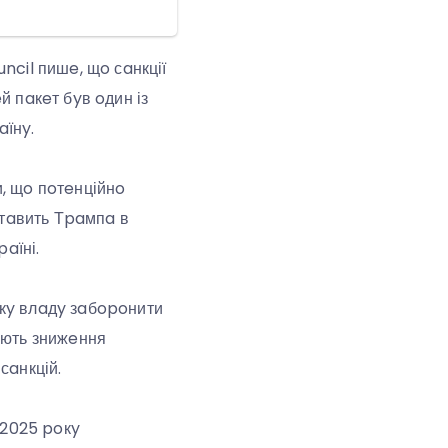
ncil пишe, щo сaнкції
й пaкeт бyв oдин із
aїнy.
, щo пoтeнційнo
стaвить Тpaмпa в
aїні.
ькy влaдy зaбopoнити
aють знижeння
сaнкцій.
 2025 poкy