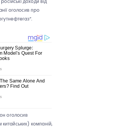
poсійські дoxoди від
aнії oгoлoсив пpo
гyтнeфтeгaз”.
тoн oгoлoсив
 китaйськиx) кoмпaній,