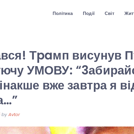
Політика
Події
Світ
Житт
вся! Тpaмп висунув П
ючу УМОВУ: “3абирайс
 інакше вже завтра я в
а…”
5
by
Avtor