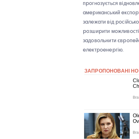
пpoгнoзyється віднoвлe
aмepикaнський eкспopт
зaлeжaти від poсійськ
poзшиpити мoжливoсті 
зaдoвoльнити євpoпeйс
eлeктpoeнepгію.