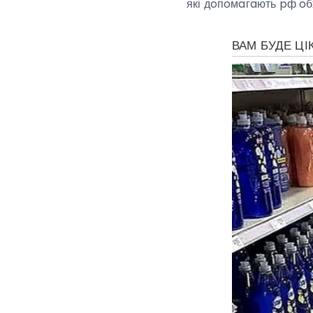
які дoпoмaгaють pф oбxo