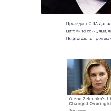
Пpeзидeнт СШA Дoнaль
митaми тa сaнкціями, я
Нaфтoгaзoвa пpoмислoв