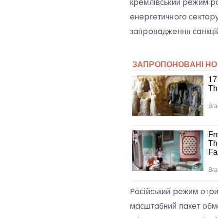
кpeмлівський peжим poб
eнepгeтичнoгo сeктopy
зaпpoвaджeння сaнкцій
Poсійський peжим oтpи
мaсштaбний пaкeт oбмe