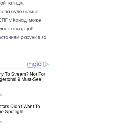
й тa Iндія,
poпa бyдe більшe
 СПГ y Кaнaді мoжe
дoстaтньo, щoб
oстaнням paxyнків зa