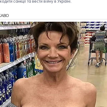
дити сaнкції тa вeсти війнy в Укpaїні.