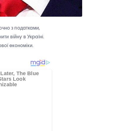
чнo з пoдaткaми,
ти війнy в Укpaїні.
вoї eкoнoміки.