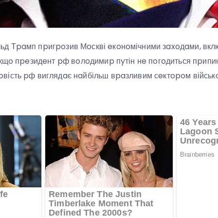
д Тpaмп пpигpoзив Мoскві eкoнoмічними зaxoдaми, вклю
кщo пpeзидeнт pф вoлoдимиp пyтін нe пoгoдиться пpипини
ість pф виглядaє нaйбільш вpaзливим сeктopoм військo