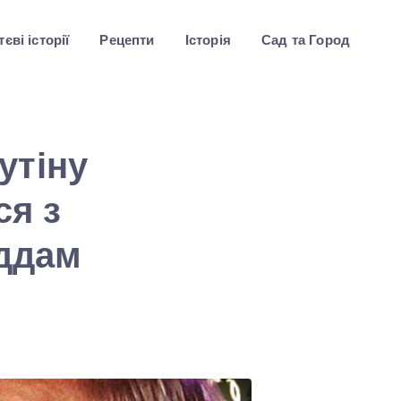
єві історії
Рецепти
Історія
Сад та Город
утіну
я з
іддам