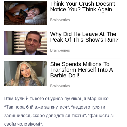
Втім були й ті, кого обурила публікація Марченко.
“Так пора б їй вже заткнутися”, “недовго гуляти
залишилося, скоро доведеться тікати”, “фашuстu зі
своїм чоловіком!”.