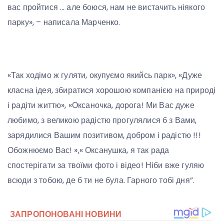
вас пройтися … але боюся, нам не вистачить ніякого
парку», – написала Марченко.
«Так ходімо ж гуляти, окупуємо якийсь парк», «Дуже
класна ідея, збиратися хорошою компанією на природі
і радіти життю», «Оксаночка, дорога! Ми Вас дуже
любимо, з великою радістю прогулялися б з Вами,
зарядилися Вашим позитивом, добром і радістю !!!
Обожнюємо Вас! »,« Оксанушка, я так рада
спостерігати за твоїми фото і відео! Ніби вже гуляю
всюди з тобою, де б ти не була. Гарного тобі дня”.