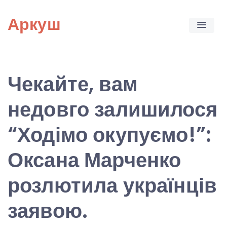
Skip
Аркуш
to
content
Чекайте, вам
недовго залишилося
“Ходімо окупуємо!”:
Оксана Марченко
розлютила українців
заявою.