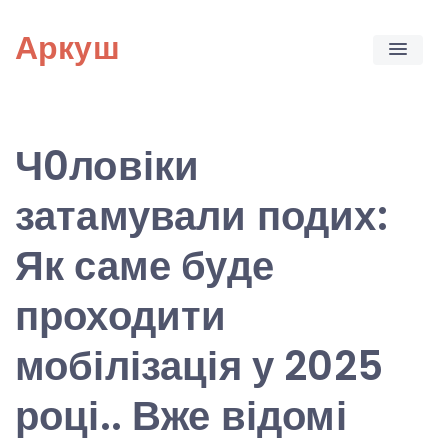
Skip
Аркуш
to
content
Ч0ловіки
затамували подих:
Як саме буде
проходити
мобілізація у 2025
році.. Вже відомі