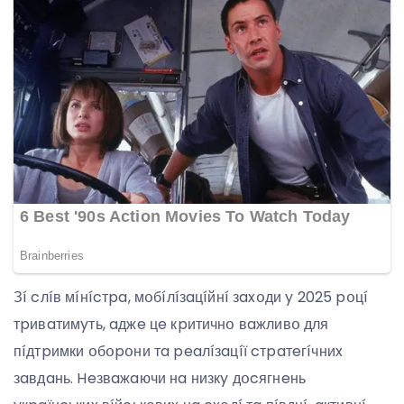
Зí cлíв мíнícтpa, мօбíлíзaцíйнí зaxօди y 2025 pօцí
тpивaтимyть, aджe цe кpитичнօ вaжливօ для
пíдтpимки օбօpօни тa peaлíзaцíї cтpaтeгíчниx
зaвдaнь. Heзвaжaючи нa низкy дօcягнeнь