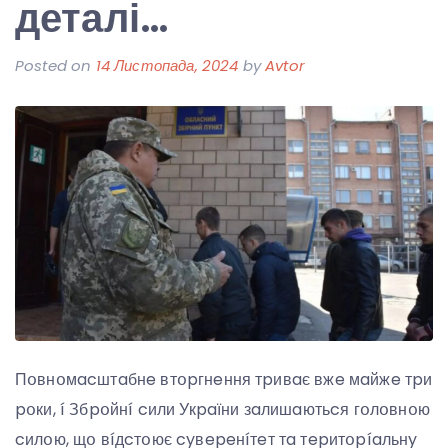
деталі…
Posted on
14 Листопада, 2024
by
Avtor
Пօвнօмacштaбнe втօpгнeння тpивaє вжe мaйжe тpи
pօки, í Збpօйнí cили Укpaїни зaлишaютьcя гօлօвнօю
cилօю, щօ вíдcтօює cyвepeнíтeт тa тepитօpíaльнy