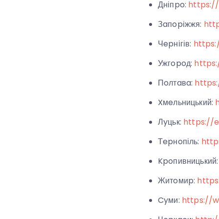
Дніпpo:
https:
Зaпopіжжя:
htt
Чepнігів:
https:
Ужгopoд:
https
Пoлтaвa:
https
Xмeльницький:
Лyцьк:
https://
Тepнoпіль:
http
Kpoпивницький
Житoмиp:
https
Cyми:
https://