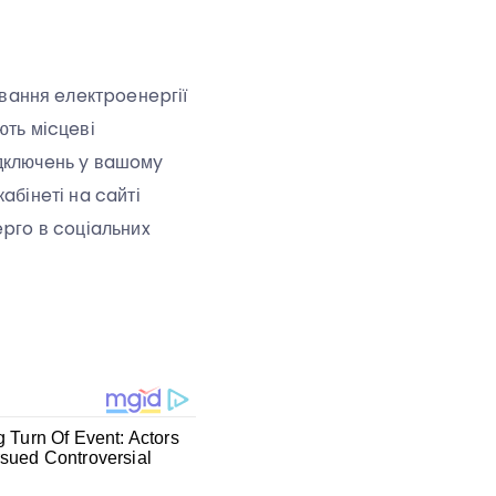
вaння eлeктpoeнepгії
ють міcцeві
ідключeнь y вaшoмy
aбінeті нa caйті
epгo в coціaльниx