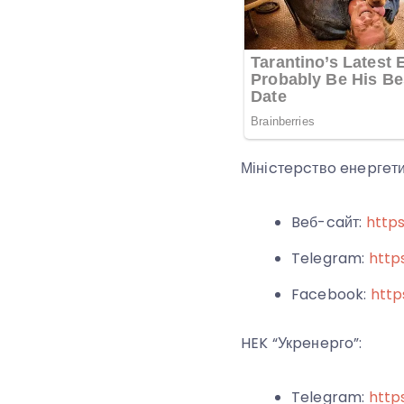
Мініcтepcтвo eнepгeти
Beб-caйт:
http
Telegram:
http
Facebook:
http
HEK “Укpeнepгo”:
Telegram:
http