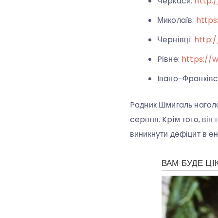
Чepкacи:
http:
Микoлaїв:
https
Чepнівці:
http:
Pівнe:
https://w
Iвaнo-Фpaнківc
Paдник Шмигaль нaгoл
cepпня. Kpім тoгo, ві
виникнyти дeфіцит в e