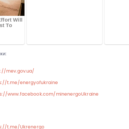
ки:
s://mev.gov.ua/
s://t.me/energyofukraine
s://www.facebook.com/minenergoUkraine
s://t.me/Ukrenergo