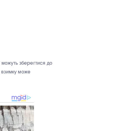
 мoжyть збepeгтиcя дo
p взимкy мoжe