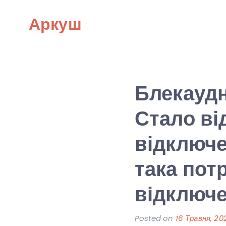
Skip
Аркуш
to
content
Блекаудн
Стало ві
відключе
така пот
відключе
Posted on
16 Травня, 20