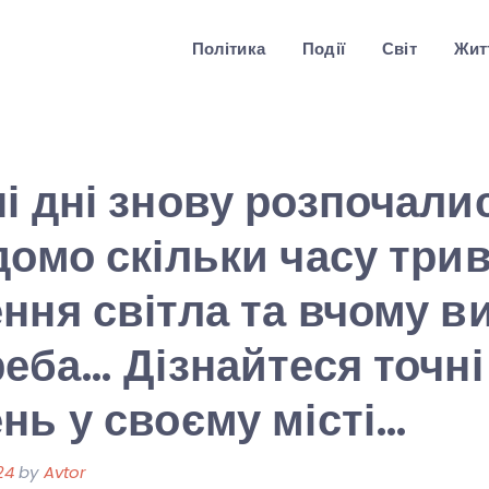
Політика
Події
Світ
Житт
і дні знову розпочалис
домо скільки часу три
ння світла та вчому в
реба… Дізнайтеся точні
нь у своєму місті…
24
by
Avtor