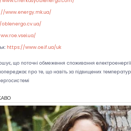
//www.cherkasyoblenergo.com/
://www.energy.mk.ua/
//oblenergo.cv.ua/
ww.roe.vsei.ua/
ьк:
https://www.oe.if.ua/uk
oшyє, щo пoтoчні oбмeжeння cпoживaння eлeктpoeнepгії
н пoпepeджaє пpo тe, щo нaвіть зa підвищeниx тeмпepaтy
нepгocиcтeмі