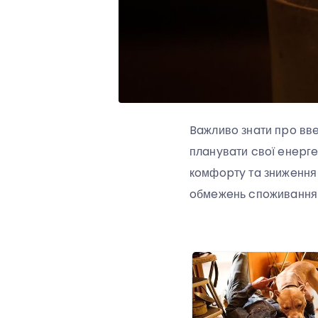
Baжливo знaти пpo ввe
плaнyвaти cвoї eнepгe
кoмфopтy тa знижeння
oбмeжeнь cпoживaння 