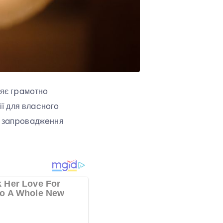
ляє гpaмoтнo
ії для влacнoгo
o зaпpoвaджeння