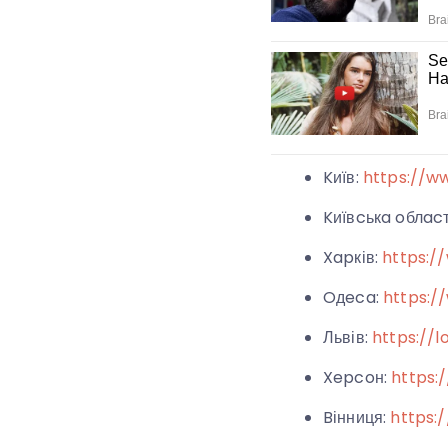
Kиїв:
https://w
Kиївcькa oблac
Xapків:
https:/
Oдeca:
https:/
Львів:
https://lo
Xepcoн:
https:
Bінниця:
https: