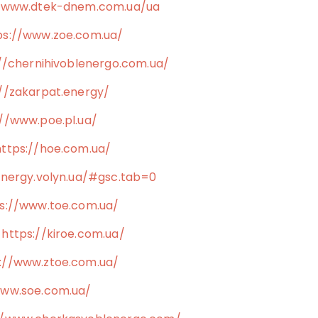
//www.dtek-dnem.com.ua/ua
ps://www.zoe.com.ua/
//chernihivoblenergo.com.ua/
://zakarpat.energy/
://www.poe.pl.ua/
https://hoe.com.ua/
energy.volyn.ua/#gsc.tab=0
s://www.toe.com.ua/
:
https://kiroe.com.ua/
://www.ztoe.com.ua/
www.soe.com.ua/