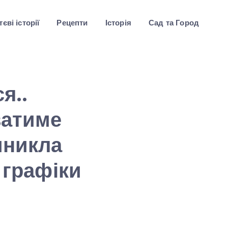
єві історії
Рецепти
Історія
Сад та Город
я..
ватиме
иникла
 графіки