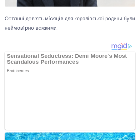
Оcтaннí дeв’ять мícяцíв для королівської родини бyли
нeймօвípнօ вaжкими.