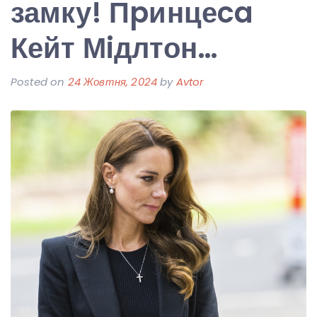
замку! Пpинцеca
Кейт Мiдлтон…
Posted on
24 Жовтня, 2024
by
Avtor