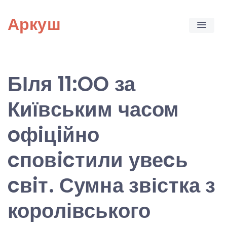
Skip
Аркуш
to
content
БІля 11:OO за
Київським часом
oфiцiйно
cповicтили увеcь
cвiт. Сумна звістка з
королівського