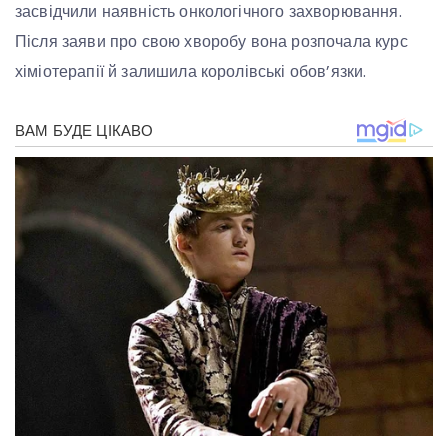
засвідчили наявність онкологічного захворювання.
Після заяви про свою хворобу вона розпочала курс
хіміотерапії й залишила королівські обов’язки.