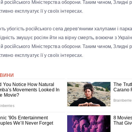
й російського Міністерства оборони. Таким чином, Злидні 
тивно експлуатує її у своїх інтересах.
ть убогість російського села дерев’яними халупами і парк
ідність змушує росіян йти на вірну смерть, воюючи з Украї
й російського Міністерства оборони. Таким чином, Злидні 
тивно експлуатує її у своїх інтересах.