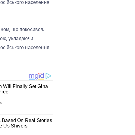
російського населення
аном, що покосився.
ною, укладаючи
російського населення