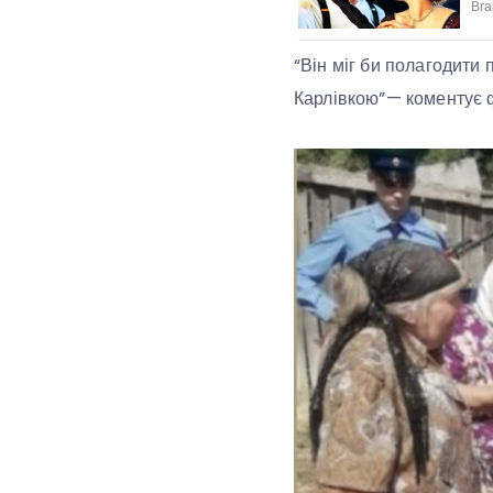
“Він міг би полагодити 
Карлівкою”— коментує ф