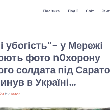
Політика
Події
Світ
Житт
і убогість”- у Мережі
юють фото n0хорону
ого солдата під Сарат
инув в Україні…
024
by
Avtor