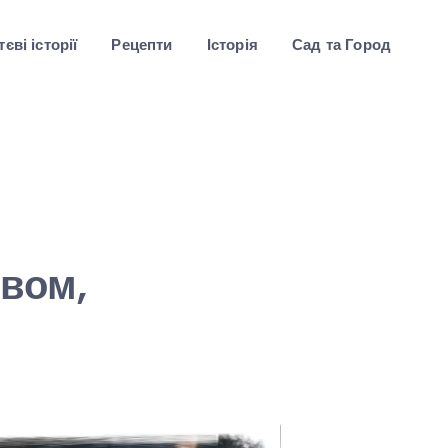
єві історії
Рецепти
Історія
Сад та Город
овом,