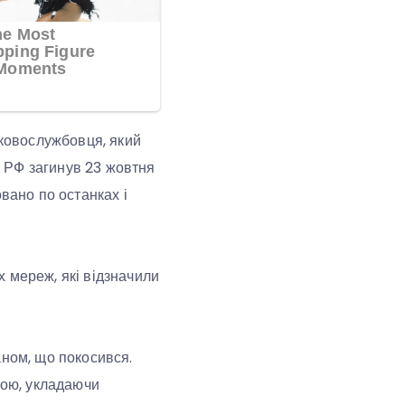
ьковослужбовця, який
 РФ загинув 23 жовтня
вано по останках і
 мереж, які відзначили
аном, що покосився.
ною, укладаючи