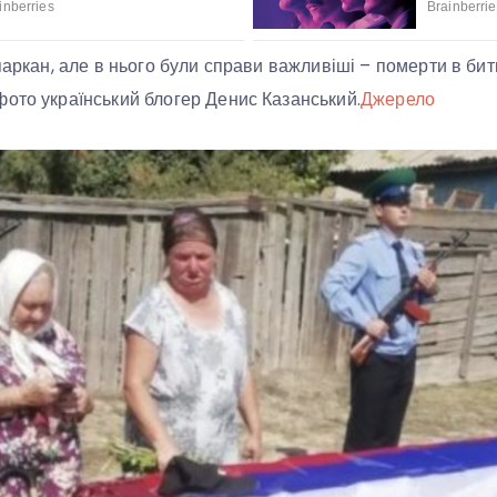
паркан, але в нього були справи важливіші – померти в битв
ото український блогер Денис Казанський.
Джерело