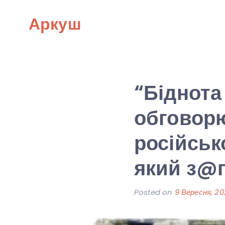
Skip
Аркуш
to
content
“Біднота 
обговор
російськ
який з@г
Posted on
9 Вересня, 2