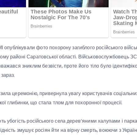
ЗМІ опублікували фото похорону загиблого російського війс
ому районі Саратовської області. Військовослужбовець ЗС
важався зниклим безвісти, проте його тіло було ідентифіко
зараз.
зила церемонію, привернула увагу користувачів соціальних
ської глибинки, що стала тлом для похоронної процесії.
ть убогість російського села дерев’яними халупами і парк
ідність змушує росіян йти на вірну смерть, воюючи з Украї