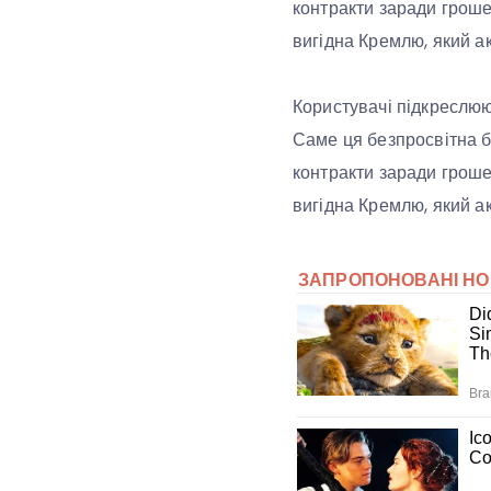
контракти заради гроше
вигідна Кремлю, який ак
Користувачі підкреслюю
Саме ця безпросвітна б
контракти заради гроше
вигідна Кремлю, який ак