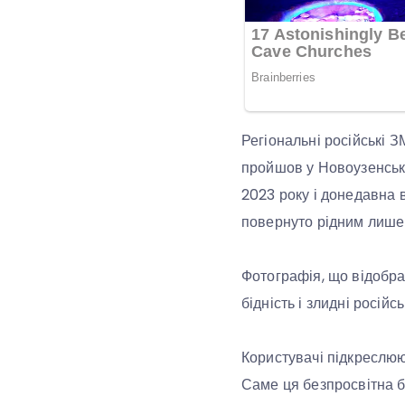
Регіональні російські 
пройшов у Новоузенськ
2023 року і донедавна в
повернуто рідним лише 
Фотографія, що відобра
бідність і злидні росій
Користувачі підкреслюю
Саме ця безпросвітна б