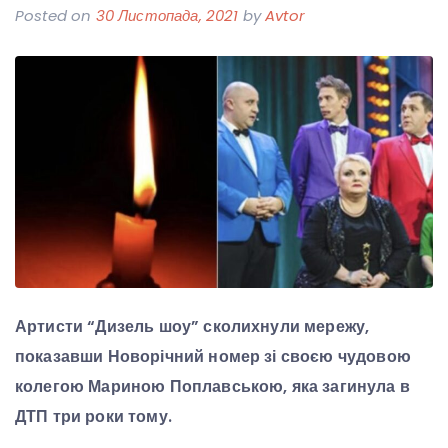
Posted on
30 Листопада, 2021
by
Avtor
Артисти “Дизель шоу” сколихнули мережу,
показавши Новорічний номер зі своєю чудовою
колегою Мариною Поплавською, яка загинула в
ДТП три роки тому.