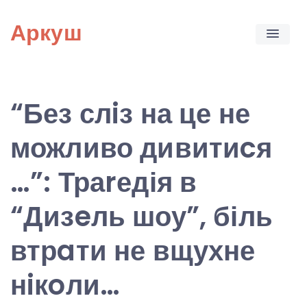
Skip
Аркуш
to
content
“Без слiз на це не
можливо дивитиcя
…”: Траrедія в
“Дизeль шоу”, біль
втрaти не вщухне
нiкoли…