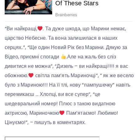
“Ви найкращі,
. Та дуже шкода, що Марини немає,
царство Небесне. Та вона залишилася в наших
серцях..”, “Ще один Новий Рік без Марини. Дякую за
Відео, приємні спогади
.Але на жаль без сліз
дивитися не можна”, “Дизель – ви найкращі!!!! я вас
обожнюю.
світла пам’ять Мариночці”, ” як же весело
було з Мариною!!! На її тлі, нову “пампушечку” навіть
перемикаєш … Хлопці, ви все супер”, “це
шедевральний номер! Плюс з такою видатною
актрисою, Мариночкою
Пам’ятаємо! Любимо!
Цінуємо!”, – пишуть в коментарях.