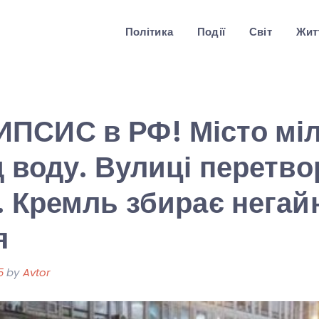
Політика
Події
Світ
Житт
ПСИС в РФ! Місто мі
д воду. Вулиці перетв
. Кремль збирає негай
я
5
by
Avtor