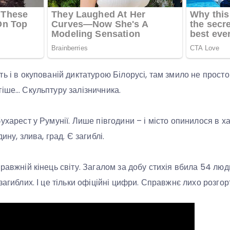
ть і в окупованій диктатурою Білорусі, там змило не прост
тіше… Скульптуру залізничника.
ухарест у Румунії. Лише півгодини – і місто опинилося в ха
ину, злива, град. Є загиблі.
равжній кінець світу. Загалом за добу стихія вбила 54 люд
загиблих. І це тільки офіційні цифри. Справжнє лихо розгор