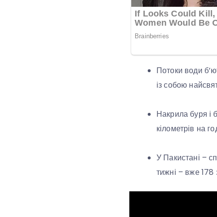
Потоки води б’ю
із собою найсвя
Накрила буря і б
кілометрів на год
У Пакистані – сп
тижні – вже 178 