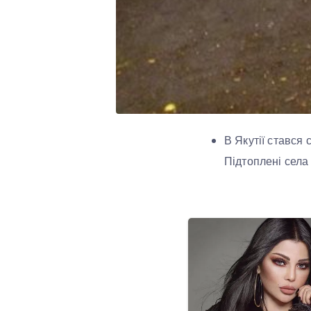
В Якутії стався 
Підтоплені села