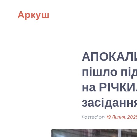
Skip
Аркуш
to
content
АПОКАЛИ
пішло пі
на РІЧКИ
засіданн
Posted on
19 Липня, 202