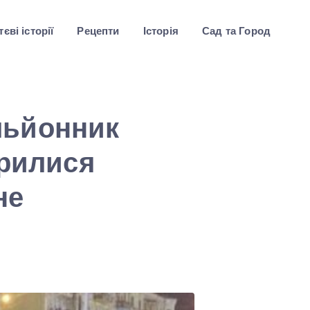
єві історії
Рецепти
Історія
Сад та Город
льйонник
орилися
не