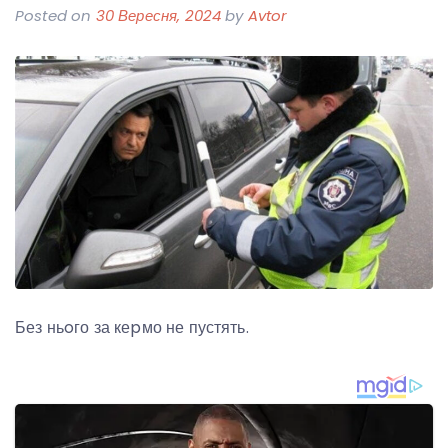
Posted on
30 Вересня, 2024
by
Avtor
Без ньoго за кеpмо не пустять.