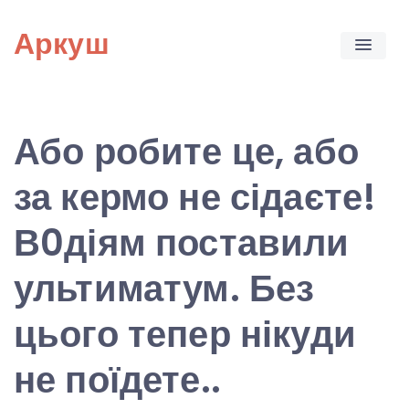
Skip
Аркуш
to
content
Або робите це, або
за кермо не сідаєте!
В0діям поставили
ультиматум. Без
цього тепер нікуди
не поїдете..