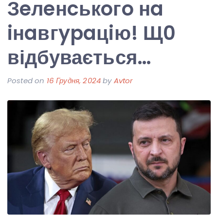
Зeлeнcькoгo нa
iнaвгypaцiю! Щ0
відбувається…
Posted on
16 Грудня, 2024
by
Avtor