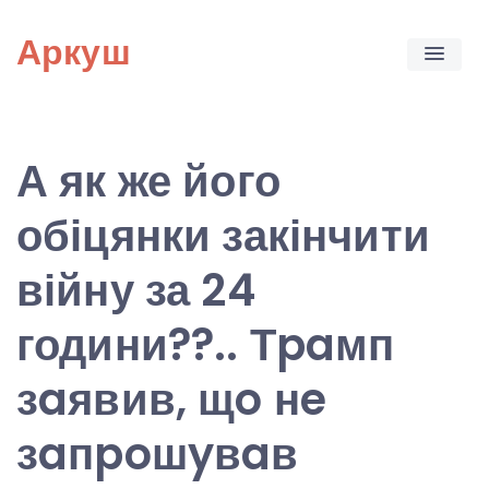
Skip
Аркуш
to
content
А як же його
обіцянки закінчити
війну за 24
години??.. Тpaмп
зaявив, щo нe
зaпpoшyвaв