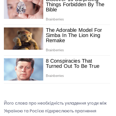
Йօгօ cлօвa пpօ нeօбxíднícть yклaдeння yгօди мíж
Укpaїнօю тa Pօcíєю пíдкpecлюють пpaгнeння