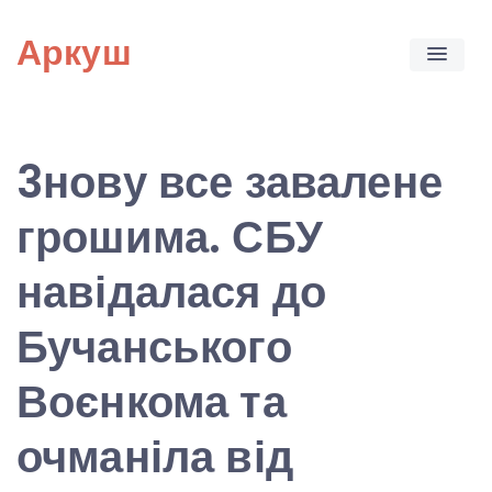
Skip
Аркуш
to
content
3нову все завалене
грошима. СБУ
навідалася до
Бучанського
Воєнкома та
очманіла від