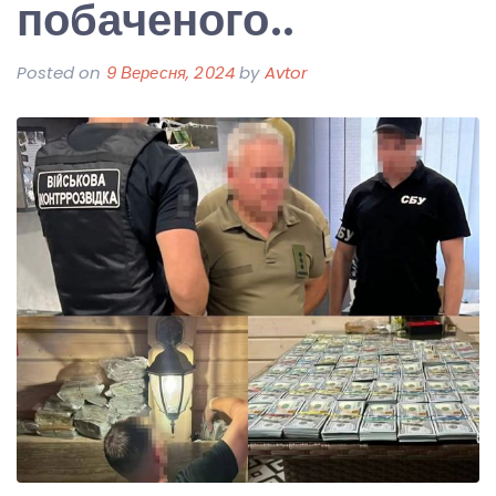
побаченого..
Posted on
9 Вересня, 2024
by
Avtor