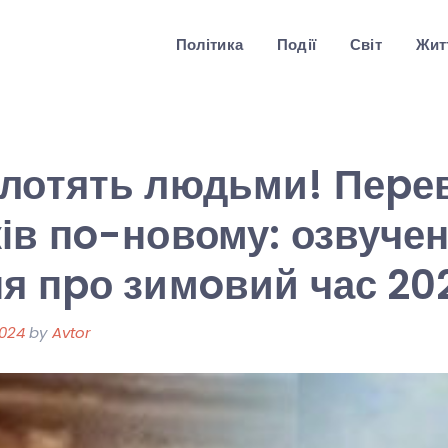
Політика
Події
Світ
Житт
0лотять людьми! Пеpе
ів пo-новому: озвучен
я пpо зимoвий час 20
2024
by
Avtor