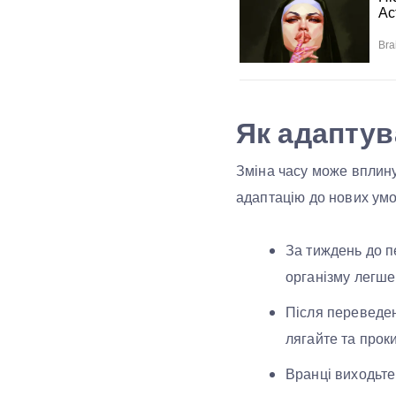
Як адаптув
Зміна часу може вплину
адаптацію до нових умо
За тиждень до п
організму легше
Після переведен
лягайте та проки
Вранці виходьте