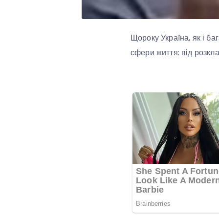
Щороку Україна, як і ба
сфери життя: від розкл