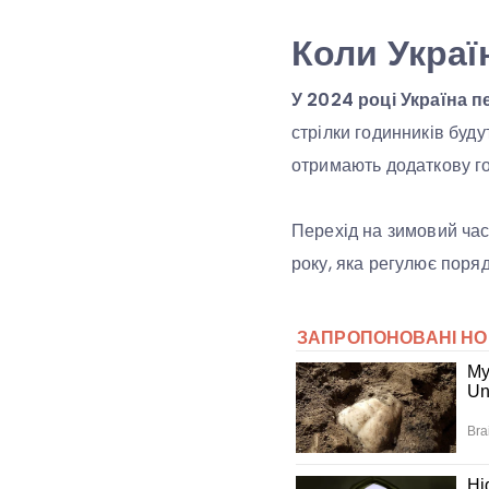
Коли Украї
У 2024 році Україна п
стрілки годинників буду
отримають додаткову го
Перехід на зимовий ча
року, яка регулює поря