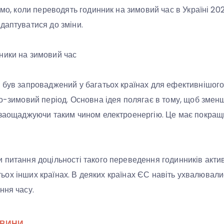
емо, коли переводять годинник на зимовий час в Україні 20
даптуватися до зміни.
ники на зимовий час
 був запроваджений у багатьох країнах для ефективнішог
ьо-зимовий період. Основна ідея полягає в тому, щоб змен
 заощаджуючи таким чином електроенергію. Це має покращи
 питання доцільності такого переведення годинників акт
агатьох інших країнах. В деяких країнах ЄС навіть ухвалюва
ння часу.