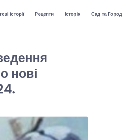
єві історії
Рецепти
Історія
Сад та Город
ведення
о нові
24.