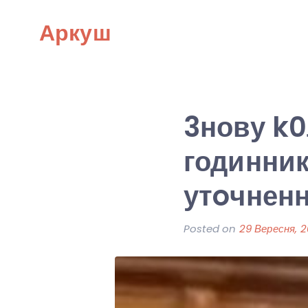
Skip
Аркуш
to
content
3нову k
годинник
утoчненн
Posted on
29 Вересня, 