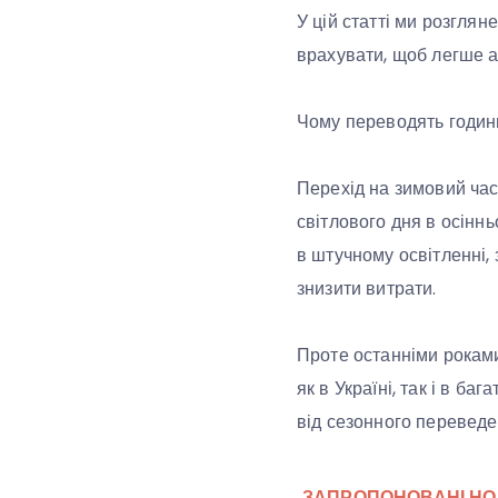
У цій статті ми розглян
врахувати, щоб легше а
Чому переводять годин
Перехід на зимовий час
світлового дня в осінн
в штучному освітленні,
знизити витрати.
Проте останніми роками
як в Україні, так і в б
від сезонного переведе