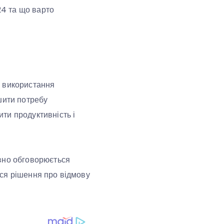
24 та що варто
о використання
шити потребу
ти продуктивність і
ивно обговорюється
лися рішення про відмову