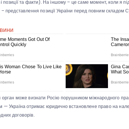
і позиції та факти). На іншому – це саме момент, коли я п
 – представлення позиції України перед повним складом С
й орган може визнати Росію порушником міжнародного пра
м — Україна отримає юридично встановлене право на нал
дних договорів.