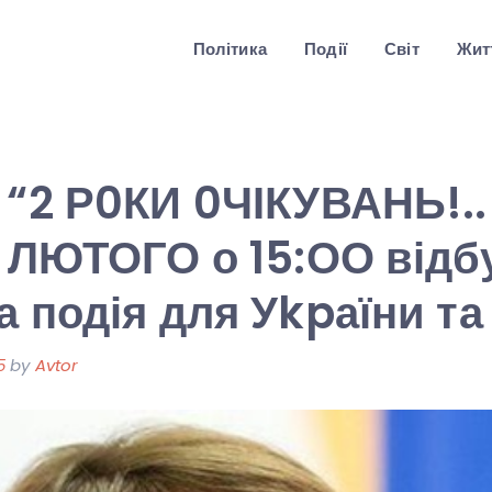
Політика
Події
Світ
Житт
 “2 Р0КИ 0ЧІКУВАНЬ!..
7 ЛЮТОГО о 15:ОО відб
а подія для Уkpаїни та
5
by
Avtor