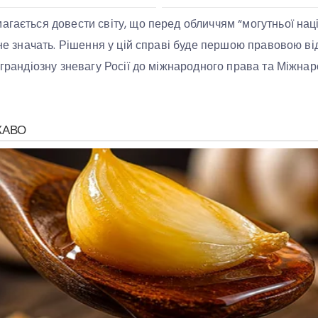
агається довести світу, що перед обличчям “могутньої наці
о не значать. Рішення у цій справі буде першою правовою в
а грандіозну зневагу Росії до міжнародного права та Міжна