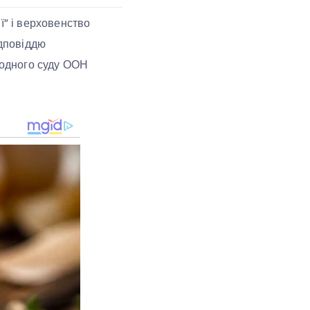
ї” і верховенство
ідповіддю
родного суду ООН