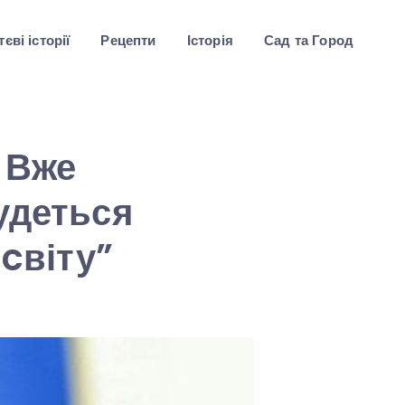
єві історії
Рецепти
Історія
Сад та Город
 Вже
удеться
 cвіту”