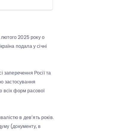
7 лютого 2025 року о
країна подала у січні
і заперечення Росії та
ро застосування
ю всіх форм расової
валістю в девʼять років.
думу (документу, в