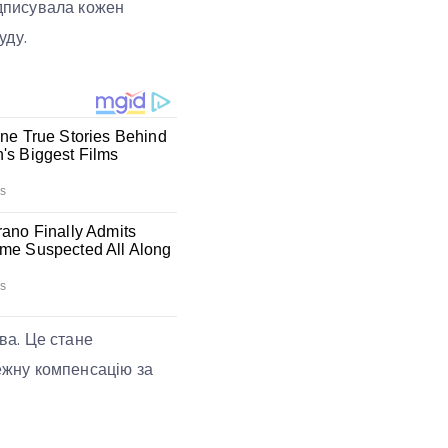
ідписувала кожен
уду.
ва. Це стане
ежну компенсацію за