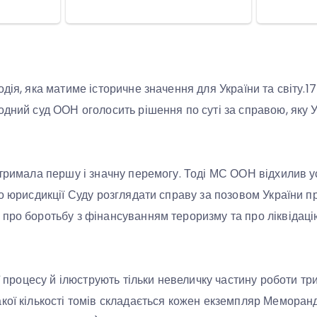
дія, яка матиме історичне значення для України та світу.1
одний суд ООН оголосить рішення по суті за справою, яку У
отримала першу і значну перемогу. Тоді МС ООН відхилив ус
до юрисдикції Суду розглядати справу за позовом України п
про боротьбу з фінансуванням тероризму та про ліквідаці
ії процесу й ілюструють тільки невеличку частину роботи три
кої кількості томів складається кожен екземпляр Меморан