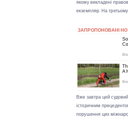
якому викладені правов
екземпляр. На третьому
Вже завтра цей судови
історичним прецеденто
порушення цих міжнаро