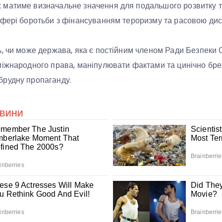
матиме визначальне значення для подальшого розвитку т
сфері боротьби з фінансуванням тероризму та расовою дис
, чи може держава, яка є постійним членом Ради Безпеки
іжнародного права, маніпулювати фактами та цинічно брех
рудну пропаганду.