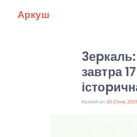
Skip
Аркуш
to
content
3еpкаль:
завтра 1
істоpичн
Posted on
30 Січня, 202