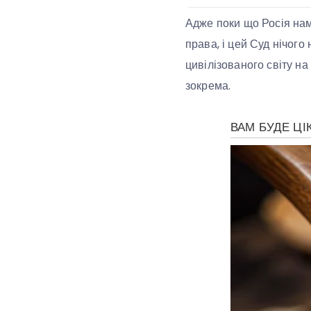
Адже поки що Росія нам
права, і цей Суд нічог
цивілізованого світу н
зокрема.