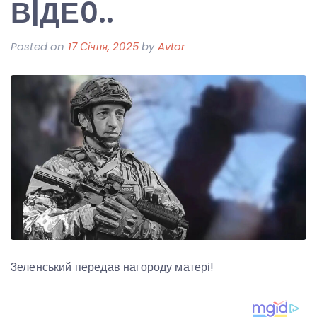
В|ДЕ0..
Posted on
17 Січня, 2025
by
Avtor
3еленський передав нагороду матері!