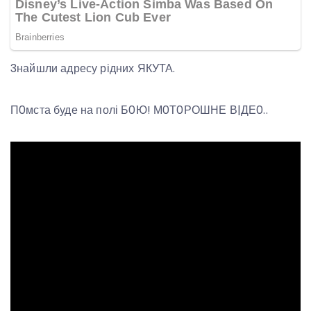
3найшли адресу рідних ЯКУТА.
П0мста буде на полі Б0Ю! М0Т0РОШНЕ В|ДЕ0..