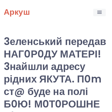
Skip
Аркуш
to
content
3еленський передав
НАГ0Р0ДУ МАТЕРІ!
3найшли адресу
рідних ЯКУТА. П0m
ст@ буде на полі
Б0Ю! М0Т0РОШНЕ