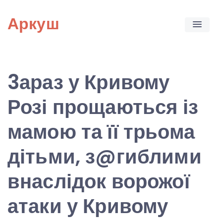
Skip
Аркуш
to
content
3араз у Кривому
Розі прощаються із
мамою та її трьома
дітьми, з@гиблими
внаслідок ворожої
атаки у Кривому