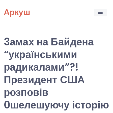
Skip
Аркуш
to
content
3амах на Байдена
“українськими
радикалами”?!
Президент США
розповів
0шелешуючу історію