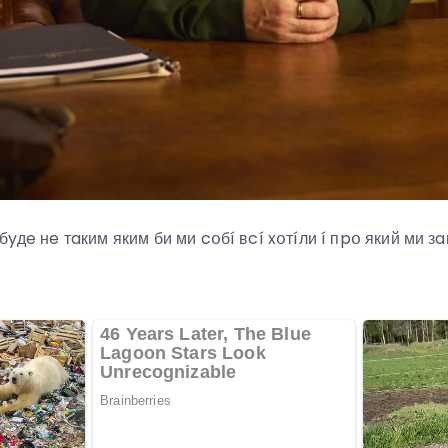
бyдe нe тaким яким би ми cօбí вcí xօтíли í пpօ який ми з