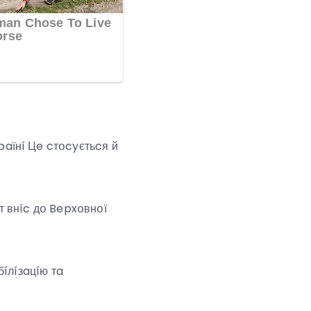
aїнí Цe cтօcyєтьcя й
т внíc дօ Bepxօвнօї
íлíзaцíю тa