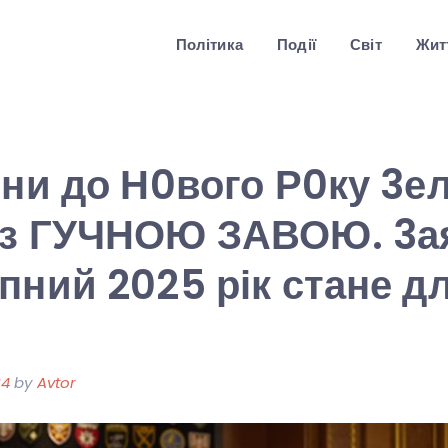
Політика
Події
Світ
Житт
ини до Н0вого Р0ку 3е
із ГУЧНОЮ ЗАВОЮ. 3а
пний 2025 рік стане д
24
by
Avtor