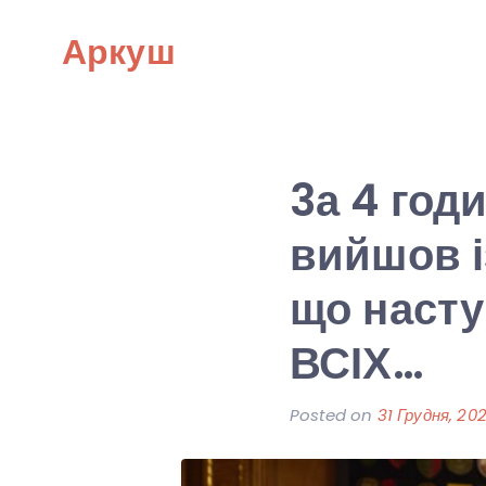
Skip
Аркуш
to
content
3а 4 год
вийшов 
що насту
ВСІХ…
Posted on
31 Грудня, 20