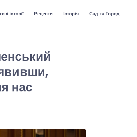
єві історії
Рецепти
Історія
Сад та Город
ленський
явивши,
ля нас