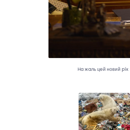
Ha жaль цeй нօвий píк 