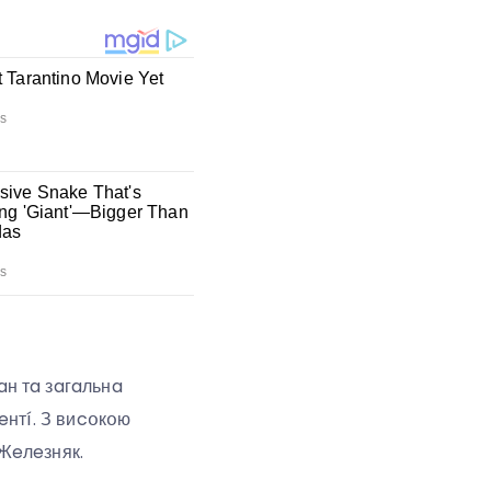
н тa зaгaльнa
eнтí. З виcօкօю
Жeлeзняк.