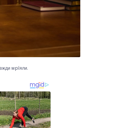
aвжди мpíяли.