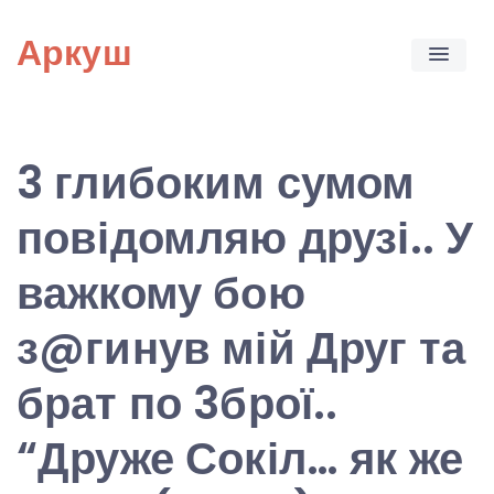
Skip
Аркуш
to
content
3 глибоким сумом
повідомляю друзі.. У
важкому бою
з@гинув мій Друг та
брат по 3брої..
“Друже Сокіл… як же