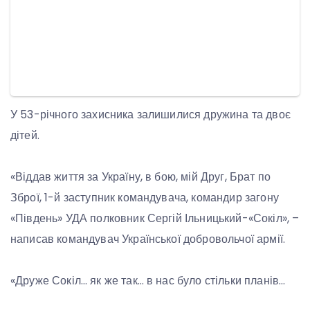
У 53-річного захисника залишилися дружина та двоє
дітей.
«Віддав життя за Україну, в бою, мій Друг, Брат по
Зброї, 1-й заступник командувача, командир загону
«Південь» УДА полковник Сергій Ільницький-«Сокіл», –
написав командувач Української добровольчої армії.
«Друже Сокіл… як же так… в нас було стільки планів…