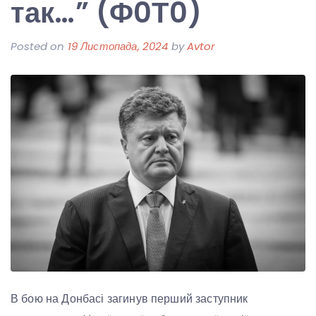
так…” (Ф0Т0)
Posted on
19 Листопада, 2024
by
Avtor
В бою на Донбасі загинув перший заступник