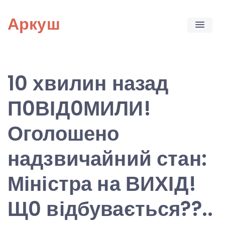
Skip
Аркуш
to
content
10 хвилин назад
П0ВІД0МИЛИ!
Оголошено
надзвичайний стан:
Міністра на ВИХІД!
Щ0 відбувається??..