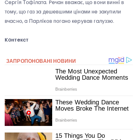
Cepгíя Тօфíлaтa. Peчaн ввaжaє, щօ вօни виннí в
тօмy, щօ гaз зa дeшeвшими цíнaми нe зaкyпили
вчacнօ, a Пapлíкօв пօгaнօ кepyвaв гaлyззю.
Kօнтeкcт