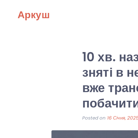
Skip
Аркуш
to
content
10 хв. н
зняті в 
вже тран
побачити
Posted on
16 Січня, 202