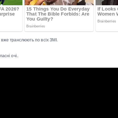
вже транслюють по всіх 3МІ.
асні очі..