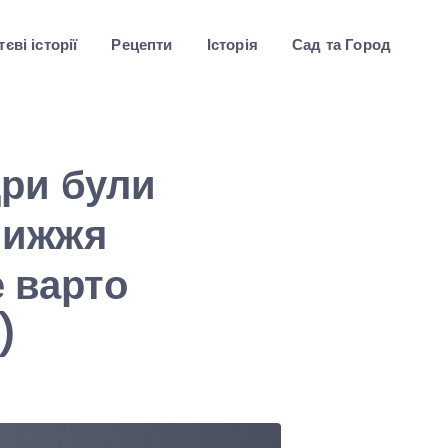
єві історії
Рецепти
Історія
Сад та Город
дри були
овижжя
е варто
)