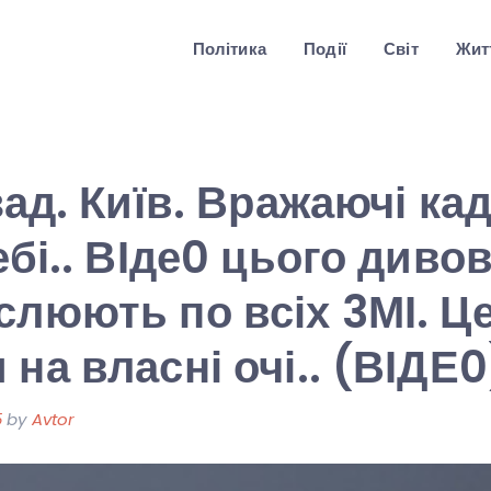
Політика
Події
Світ
Житт
азад. Київ. Вражаючі ка
небі.. ВІде0 цього див
слюють по всіх 3МІ. Ц
 на власні очі.. (ВІДЕ0
5
by
Avtor