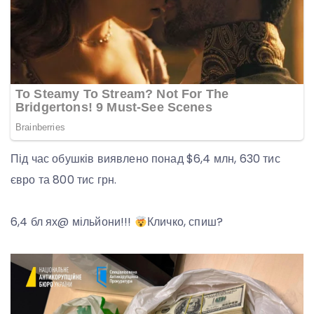
Під час обушків виявлено понад $6,4 млн, 630 тис
євро та 800 тис грн.
6,4 бл ях@ мільйони!!!
Кличко, спиш?