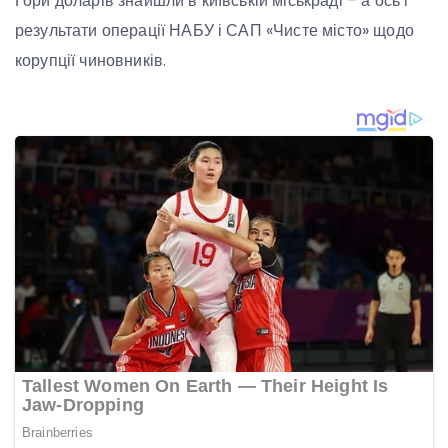
Гори доларів знайшли в київській міськраді – а ось і
результати операції НАБУ і САП «Чисте місто» щодо
корупції чиновників.