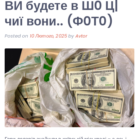
ВИ будете в Ш0 Ц|
чиї вони.. (Ф0Т0)
Posted on
10 Лютого, 2025
by
Avtor