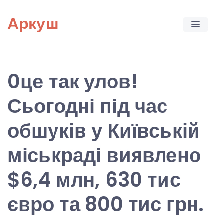
Skip
Аркуш
to
content
0це так улов!
Сьогодні під час
обшуків у Київській
міськраді виявлено
$6,4 млн, 630 тис
євро та 800 тис грн.