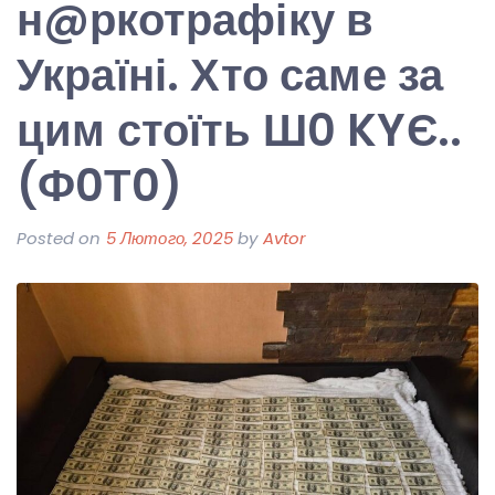
н@ркотрафіку в
Україні. Хто саме за
цим стоїть Ш0 KYЄ..
(Ф0Т0)
Posted on
5 Лютого, 2025
by
Avtor