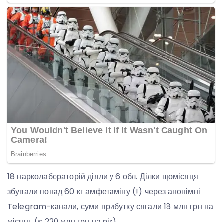
18 нарколабораторій діяли у 6 обл. Ділки щомісяця
збували понад 60 кг амфетаміну (!) через анонімні
Telegram-канали, суми прибутку сягали 18 млн грн на
місяць (≈ 220 млн грн на рік).