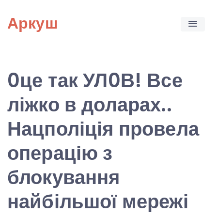
Skip
Аркуш
to
content
0це так УЛ0В! Все
ліжко в доларах..
Нацполіція провела
операцію з
блокування
найбільшої мережі