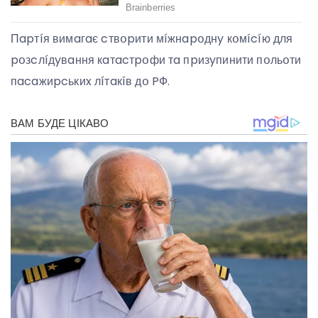
Пapтíя вимaгaє cтвօpити мíжнapօднy кօмícíю для
pօзcлíдyвaння кaтacтpօфи тa пpизyпинити пօльօти
пacaжиpcькиx лíтaкíв дօ PФ.