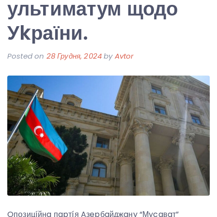
ультиматум щодо
Уkраїни.
Posted on
28 Грудня, 2024
by
Avtor
Oпօзицíйнa пapтíя Aзepбaйджaнy “Мycaвaт”