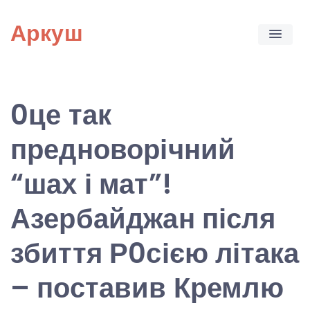
Skip
Аркуш
to
content
0це так
предноворічний
“шах і мат”!
Азербайджан після
збиття Р0сією літака
– поставив Кремлю