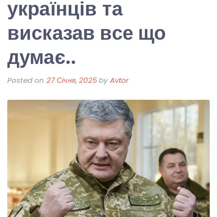
українців та
висказав все що
думає..
Posted on
27 Січня, 2025
by
Avtor