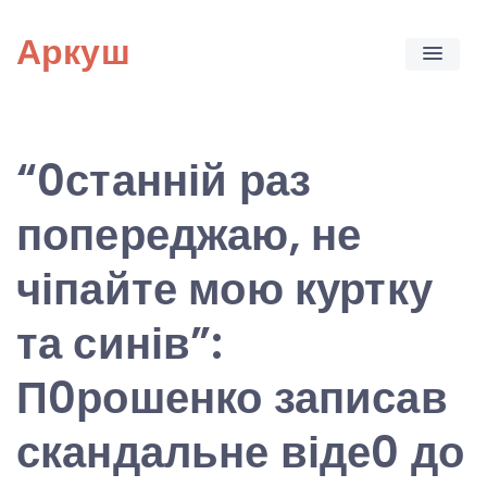
Skip
Аркуш
to
content
“0станній раз
попереджаю, не
чіпайте мою куртку
та синів”:
П0рошенко записав
скандальне віде0 до