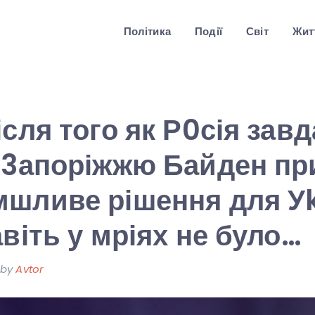
Політика
Події
Світ
Житт
ісля того як Р0сія зав
 3апоріжжю Байден п
шливе рішення для Уk
авіть у мріях не було…
by
Avtor