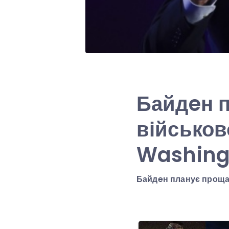
Байдeн 
військов
Washing
Байдeн планує проща