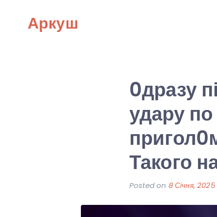
Skip
Аркуш
to
content
0дразу п
удару по
пригол0м
Такого н
Posted on
8 Січня, 2025