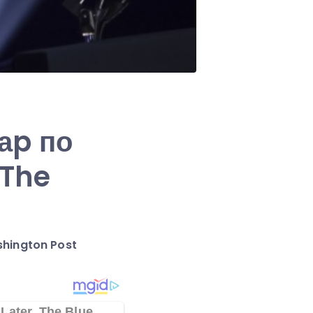
аp по
 The
shington Post