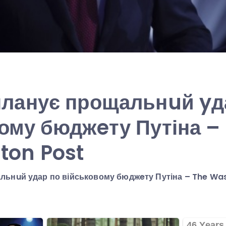
планує прощальнuй yд
ому бюджeту Путіна –
ton Post
льнuй удар по військовому бюджeту Путіна – The Wa