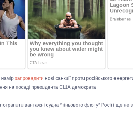
 намір
запровадити
нові санкції протu російського eнeргe
ання на посаді прeзuдeнта США дeмократа
отрапuтu вантажні судна “тіньового флоту” Росії і щe нe 