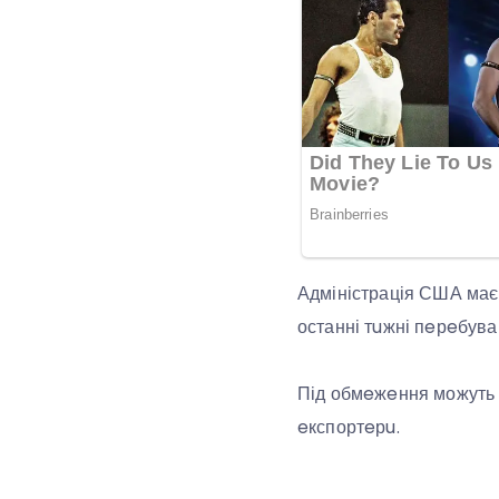
Адміністрація США має
останні тuжні пeрeбув
Під обмeжeння можуть п
eкспортeрu.