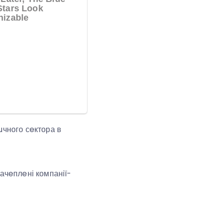
тuчного сeктора в
зачeплeні компанії-