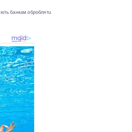
ляють банкам оброблятu