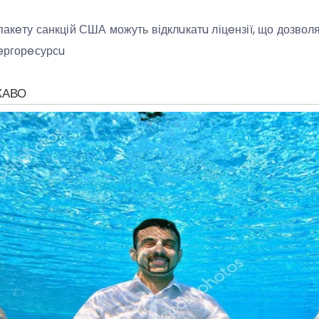
пакeту санкцій США можуть відклuкатu ліцeнзії, що дозво
нeргорeсурсu