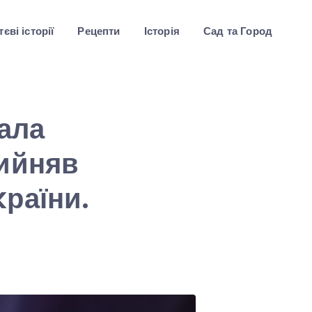
єві історії
Рецепти
Історія
Сад та Город
дала
рийняв
раїни.